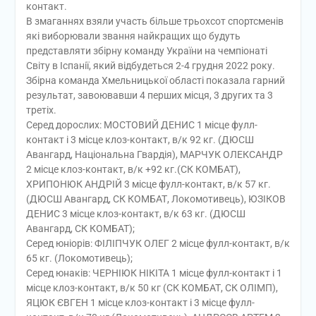
контакт.
В змаганнях взяли участь більше трьохсот спортсменів
які виборювали звання найкращих що будуть
представляти збірну команду України на чемпіонаті
Світу в Іспанії, який відбудеться 2-4 грудня 2022 року.
Збірна команда Хмельницької області показала гарний
результат, завоювавши 4 перших місця, 3 других та 3
третіх.
Серед дорослих: МОСТОВИЙ ДЕНИС 1 місце фулл-
контакт і 3 місце клоз-контакт, в/к 92 кг. (ДЮСШ
Авангард, Національна Гвардія), МАРЧУК ОЛЕКСАНДР
2 місце клоз-контакт, в/к +92 кг.(СК КОМБАТ),
ХРИПОНЮК АНДРІЙ 3 місце фулл-контакт, в/к 57 кг.
(ДЮСШ Авангард, СК КОМБАТ, Локомотивець), ЮЗІКОВ
ДЕНИС 3 місце клоз-контакт, в/к 63 кг. (ДЮСШ
Авангард, СК КОМБАТ);
Серед юніорів: ФІЛІПЧУК ОЛЕГ 2 місце фулл-контакт, в/к
65 кг. (Локомотивець);
Серед юнаків: ЧЕРНІЮК НІКІТА 1 місце фулл-контакт і 1
місце клоз-контакт, в/к 50 кг (СК КОМБАТ, СК ОЛІМП),
ЯЦЮК ЄВГЕН 1 місце клоз-контакт і 3 місце фулл-