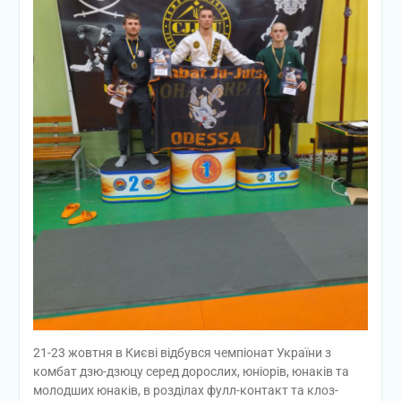
21-23 жовтня в Києві відбувся чемпіонат України з
комбат дзю-дзюцу серед дорослих, юніорів, юнаків та
молодших юнаків, в розділах фулл-контакт та клоз-