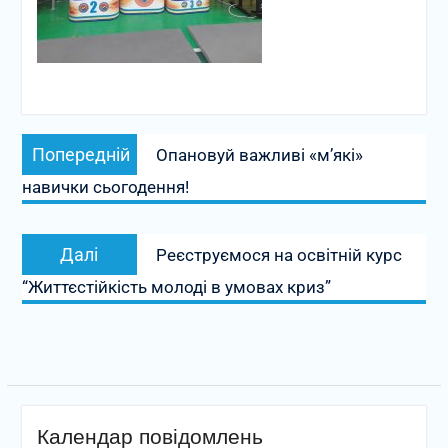
Навігація
Попередній
Попередній
Опановуй важливі «м’які»
записів
запис:
навички сьогодення!
Наступний
Далі
Реєструємося на освітній курс
запис:
“Життєстійкість молоді в умовах криз”
Календар повідомлень