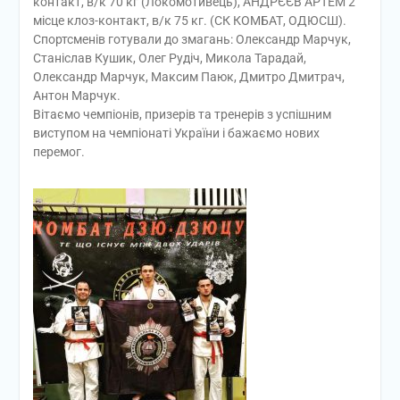
контакт, в/к 70 кг (Локомотивець), АНДРЄЄВ АРТЕМ 2
місце клоз-контакт, в/к 75 кг. (СК КОМБАТ, ОДЮСШ).
Спортсменів готували до змагань: Олександр Марчук,
Станіслав Кушик, Олег Рудіч, Микола Тарадай,
Олександр Марчук, Максим Паюк, Дмитро Дмитрач,
Антон Марчук.
Вітаємо чемпіонів, призерів та тренерів з успішним
виступом на чемпіонаті України і бажаємо нових
перемог.