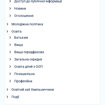
Доступ до публічної інформації
Новини
Оголошення
Молодіжна політика
Освіта
Батькам
Вища
Вища передфахова
Загальна-середня
Освіта дітей з ООП
Позашкільна
Професійна
Освітній хаб Хмельниччини
Події