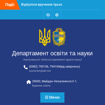
закладів освіти
Перейти
Події:
Відбулося засідання
до
колегії Департаменту
вмісту
освіти та науки обласної
Facebook
Talegram
державної адміністрації
Відбулась обласна
нарада для
відповідальних за
національно-патріотичне
виховання
Департамент освіти та науки
Хмельницької обласної державної адміністрації
(0382) 795136, 794134(від.звернень)
osvita-km@ukr.net
29000, Майдан Незалежності 1,
Будинок освіти
Меню