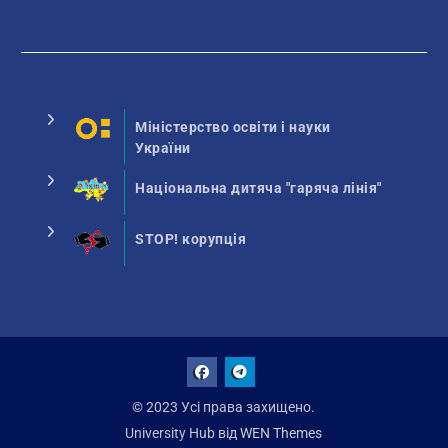
Міністерство освіти і науки
України
Національна дитяча "гаряча лінія"
STOP! корупція
Facebook
Talegram
© 2023 Усі права захищено.
University Hub від
WEN Themes