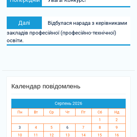
Увага! Конкурс!
записів
запис:
Наступний
Далі
Відбулася нарада з керівниками
запис:
закладів професійної (професійно-технічної)
освіти.
Календар повідомлень
Серпень 2026
Пн
Вт
Ср
Чт
Пт
Сб
Нд
1
2
3
4
5
6
7
8
9
10
11
12
13
14
15
16