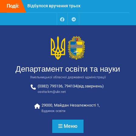
Перейти
Події:
Відбулося вручення трьох
до
автобусів для потреб
вмісту
закладів освіти
Відбулося засідання
Facebook
Talegram
колегії Департаменту
освіти та науки обласної
державної адміністрації
Відбулась обласна
нарада для
відповідальних за
Департамент освіти та науки
національно-патріотичне
виховання
Хмельницької обласної державної адміністрації
(0382) 795136, 794134(від.звернень)
osvita-km@ukr.net
29000, Майдан Незалежності 1,
Будинок освіти
Меню