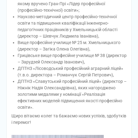
якому вручено Гран-Прі «Лідер професійної
(професійно-технічної) освіти»;
Науково-методичний центр професійно-технічної
освіти та підвищення кваліфікації інженерно-
педагогічних працівників у Хмельницькій області
(директор – Шевчук Людмила Іванівна),
Вище професійне училище № 25 м. Хмельницького
(директор – Загіка Олена Олегівна),
Грицівське вище професійне училище № 38 (директор
– Зарудзей Олександр Іванович),
ДПТНЗ «Лісоводський професійний аграрний ліцей»
(т.в.о. директора – Романчук Сергій Петрович),
ДПТНЗ «Славутський професійний ліцей» (директор –
Ніжнік Надія Олександрівна), яких нагороджено
золотими медалями у номінації «Реалізація
ефективних моделей підвищення якості професійно
освіти».
Щиро вітаємо колег та бажаємо нових успіхів, здобутків
і перемог!