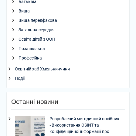
Батькам
Вища
Вища передфахова
Загальна-середня
Освіта дітей з ООП
Позашкільна
Професійна
Освітній хаб Хмельниччини
Події
Останні новини
Розроблений методичний посібник
«Використання OSINT та
конфіденційної інформації про