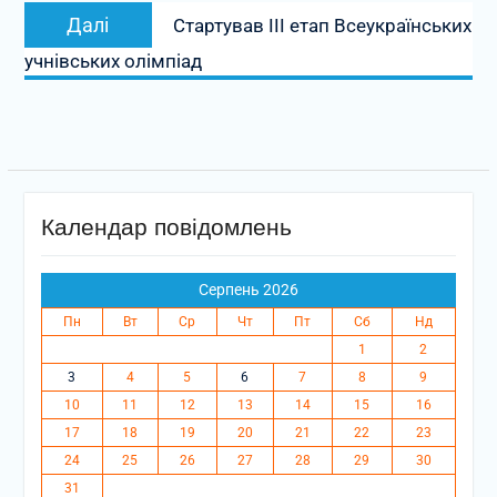
Наступний
Далі
Cтартував ІІІ етап Всеукраїнських
запис:
учнівських олімпіад
Календар повідомлень
Серпень 2026
Пн
Вт
Ср
Чт
Пт
Сб
Нд
1
2
3
4
5
6
7
8
9
10
11
12
13
14
15
16
17
18
19
20
21
22
23
24
25
26
27
28
29
30
31