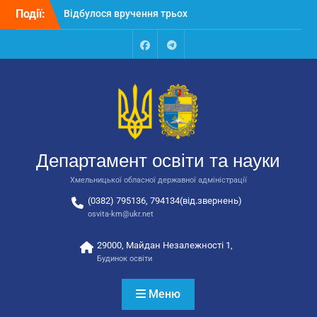
Перейти
Події:
Відбулося вручення трьох
до
автобусів для потреб
вмісту
закладів освіти
Відбулося засідання
Facebook
Talegram
колегії Департаменту
освіти та науки обласної
державної адміністрації
Відбулась обласна
нарада для
відповідальних за
Департамент освіти та науки
національно-патріотичне
виховання
Хмельницької обласної державної адміністрації
(0382) 795136, 794134(від.звернень)
osvita-km@ukr.net
29000, Майдан Незалежності 1,
Будинок освіти
Меню