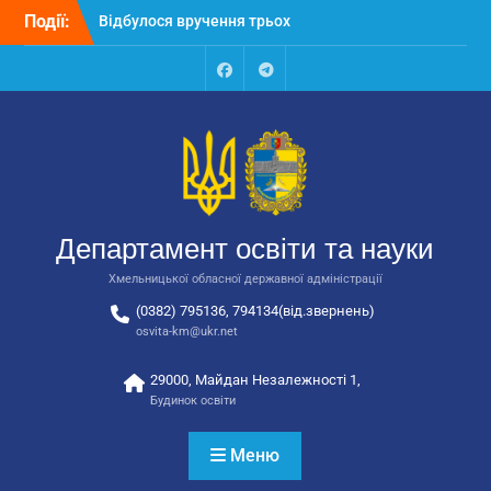
Перейти
Події:
Відбулося вручення трьох
до
автобусів для потреб
вмісту
закладів освіти
Відбулося засідання
Facebook
Talegram
колегії Департаменту
освіти та науки обласної
державної адміністрації
Відбулась обласна
нарада для
відповідальних за
Департамент освіти та науки
національно-патріотичне
виховання
Хмельницької обласної державної адміністрації
(0382) 795136, 794134(від.звернень)
osvita-km@ukr.net
29000, Майдан Незалежності 1,
Будинок освіти
Меню