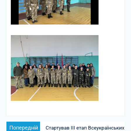
Навігація
Попередній
Попередній
Cтартував ІІІ етап Всеукраїнських
записів