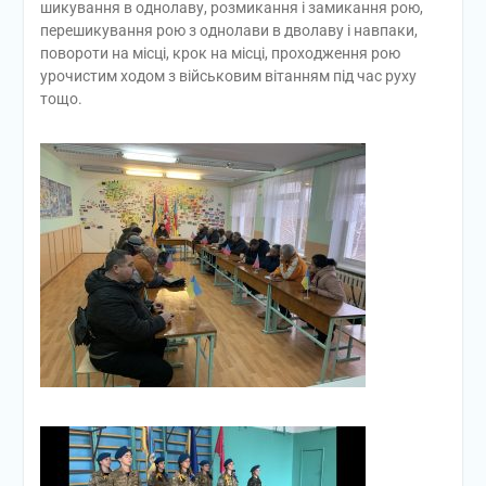
шикування в однолаву, розмикання і замикання рою,
перешикування рою з однолави в дволаву і навпаки,
повороти на місці, крок на місці, проходження рою
урочистим ходом з військовим вітанням під час руху
тощо.