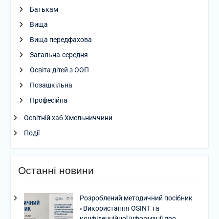
Батькам
Вища
Вища передфахова
Загальна-середня
Освіта дітей з ООП
Позашкільна
Професійна
Освітній хаб Хмельниччини
Події
Останні новини
Розроблений методичний посібник
«Використання OSINT та
конфіденційної інформації про