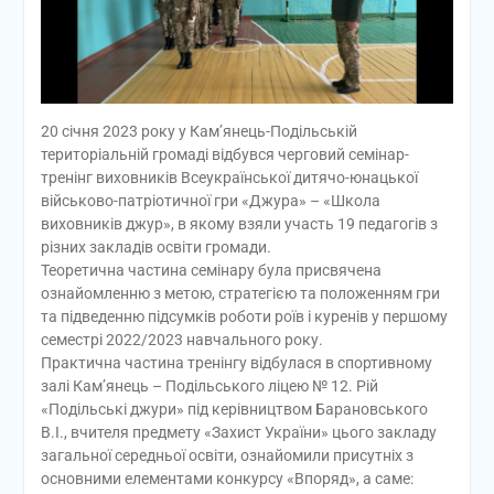
20 січня 2023 року у Кам’янець-Подільській
територіальній громаді відбувся черговий семінар-
тренінг виховників Всеукраїнської дитячо-юнацької
військово-патріотичної гри «Джура» – «Школа
виховників джур», в якому взяли участь 19 педагогів з
різних закладів освіти громади.
Теоретична частина семінару була присвячена
ознайомленню з метою, стратегією та положенням гри
та підведенню підсумків роботи роїв і куренів у першому
семестрі 2022/2023 навчального року.
Практична частина тренінгу відбулася в спортивному
залі Кам’янець – Подільського ліцею № 12. Рій
«Подільські джури» під керівництвом Барановського
В.І., вчителя предмету «Захист України» цього закладу
загальної середньої освіти, ознайомили присутніх з
основними елементами конкурсу «Впоряд», а саме: