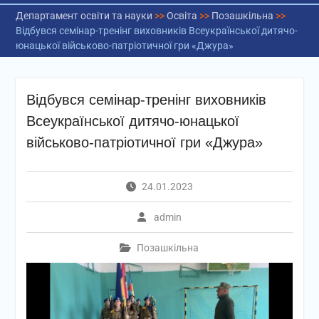
Департамент освіти та науки
>>
Освіта
>>
Позашкільна
>>
Відбувся семінар-тренінг виховників Всеукраїнської дитячо-
юнацької військово-патріотичної гри «Джура»
Відбувся семінар-тренінг виховників
Всеукраїнської дитячо-юнацької
військово-патріотичної гри «Джура»
24.01.2023
admin
Позашкільна