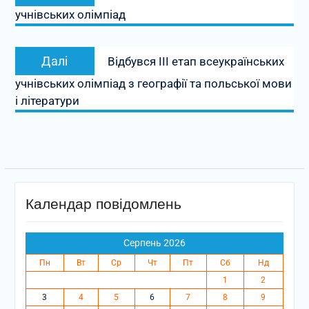
запис:
учнівських олімпіад
Наступний
Далі
Відбувся ІІІ етап всеукраїнських
запис:
учнівських олімпіад з географії та польської мови
і літератури
Календар повідомлень
Серпень 2026
Пн
Вт
Ср
Чт
Пт
Сб
Нд
1
2
3
4
5
6
7
8
9