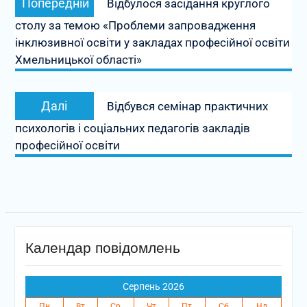
Попередній
Відбулося засідання круглого
записів
запис:
столу за темою «Проблеми запровадження
інклюзивної освіти у закладах професійної освіти
Хмельницької області»
Наступний
Далі
Відбувся семінар практичних
запис:
психологів і соціальних педагогів закладів
професійної освіти
Календар повідомлень
Серпень 2026
Пн
Вт
Ср
Чт
Пт
Сб
Нд