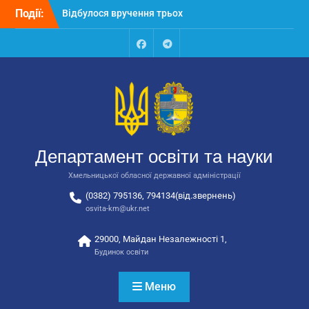
Перейти
Події:
Відбулося вручення трьох
до
автобусів для потреб
вмісту
закладів освіти
Відбулося засідання
Facebook
Talegram
колегії Департаменту
освіти та науки обласної
державної адміністрації
Відбулась обласна
нарада для
відповідальних за
Департамент освіти та науки
національно-патріотичне
виховання
Хмельницької обласної державної адміністрації
(0382) 795136, 794134(від.звернень)
osvita-km@ukr.net
29000, Майдан Незалежності 1,
Будинок освіти
Меню