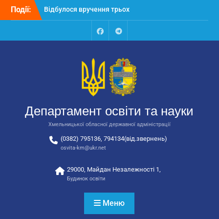
Перейти
Події:
Відбулося засідання
до
колегії Департаменту
вмісту
освіти та науки обласної
державної адміністрації
Facebook
Talegram
Відбулась обласна
нарада для
відповідальних за
національно-патріотичне
виховання
Відбулося вручення трьох
Департамент освіти та науки
автобусів для потреб
закладів освіти
Хмельницької обласної державної адміністрації
(0382) 795136, 794134(від.звернень)
osvita-km@ukr.net
29000, Майдан Незалежності 1,
Будинок освіти
Меню