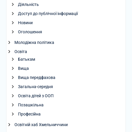
Діяльність
Доступ до публічної інформації
Новини
Оголошення
Молодіжна політика
Освіта
Батькам
Вища
Вища передфахова
Загальна-середня
Освіта дітей з ООП
Позашкільна
Професійна
Освітній хаб Хмельниччини