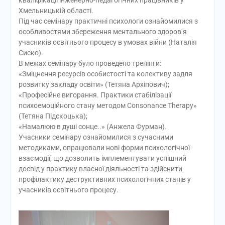
Хмельницькій області.
Під час семінару практичні психологи ознайомилися з
особливостями збереження ментального здоров’я
учасників освітнього процесу в умовах війни (Наталія
Сиско).
В межах семінару було проведено тренінги:
«Зміцнення ресурсів особистості та колективу задля
розвитку закладу освіти» (Тетяна Архіпович);
«Професійне вигорання. Практики стабілізації
психоемоційного стану методом Consonance Therapy»
(Тетяна Підскоцька);
«Намалюю в душі сонце..» (Анжела Фурман).
Учасники семінару ознайомилися з сучасними
методиками, опрацювали нові форми психологічної
взаємодії, що дозволить імплементувати успішний
досвід у практику власної діяльності та здійснити
профілактику деструктивних психологічних станів у
учасників освітнього процесу.