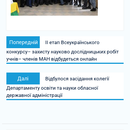
Навігація
Попередній
Попередній
ІІ етап Всеукраїнського
записів
запис:
конкурсу– захисту науково дослідницьких робіт
учнів– членів МАН відбудеться онлайн
Наступний
Далі
Відбулося засідання колегії
запис:
Департаменту освіти та науки обласної
державної адміністрації