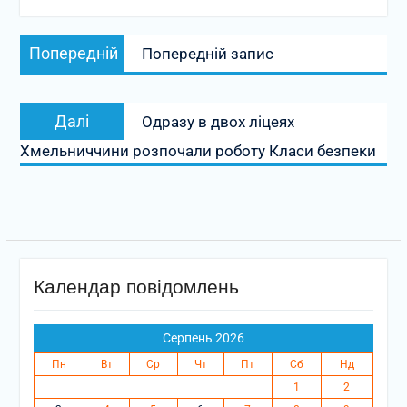
Навігація
Попередній
Попередній
Попередній запис
записів
запис:
Наступний
Далі
Одразу в двох ліцеях
запис:
Хмельниччини розпочали роботу Класи безпеки
Календар повідомлень
Серпень 2026
Пн
Вт
Ср
Чт
Пт
Сб
Нд
1
2