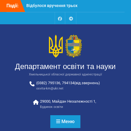
Перейти
Події:
Відбулося вручення трьох
до
автобусів для потреб
вмісту
закладів освіти
Відбулося засідання
Facebook
Talegram
колегії Департаменту
освіти та науки обласної
державної адміністрації
Відбулась обласна
нарада для
відповідальних за
Департамент освіти та науки
національно-патріотичне
виховання
Хмельницької обласної державної адміністрації
(0382) 795136, 794134(від.звернень)
osvita-km@ukr.net
29000, Майдан Незалежності 1,
Будинок освіти
Меню