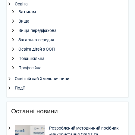
Освіта
Батькам
Вища
Вища передфахова
Загальна-середня
Освіта дітей з ООП
Позашкільна
Професійна
Освітній хаб Хмельниччини
Події
Останні новини
Розроблений методичний посібник
«Використання OSINT та