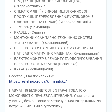
ПРОДУКЦІЇ. (МОЛОЧНЕ ВИРОБНИЦТВО)
(Старокостянтинів)
ОПЕРАТОР ЛІНІЇ У ВИРОБНИЦТВІ ХАРЧОВОЇ
ПРОДУКЦІЇ. (ПЕРЕРОБЛЕННЯ ФРУКТІВ, ОВОЧІВ,
ОЛІЄНАСІННЯ ТА ГОРІХІВ) (Старокостянтинів)
ЛІСОРУБ (Ярмолинці)
КРАВЕЦЬ (Славута)
МОНТАЖНИК САНІТАРНО-ТЕХНІЧНИХ СИСТЕМ І
УСТАТКУВАННЯ (Хмельницький)
ЕЛЕКТРОГАЗОЗВАРНИК НА АВТОМАТИЧНИХ ТА
НАПІВАВТОМАТИЧНИХ МАШИНАХ (Хмельницький)
ЕЛЕКТРОМОНТЕР З РЕМОНТУ ТА ОБСЛУГОВУВАННЯ
ЕЛЕКТРО-УСТАТКУВАННЯ (Шепетівка)
КУХАР (Хмельницький)
Реєстрація на посиланням:
https://reskilling.org.ua/khmelnitsky/
НАВЧАННЯ БЕЗКОШТОВНЕ З ГАРАНТОВАНОЮ
МОЖЛИВІСТЮ ПРАЦЕВЛАШТУВАННЯ. Учасники та
учасниці безкоштовно забезпечуються матеріалами, за
потреби – місцями в гуртожитку.