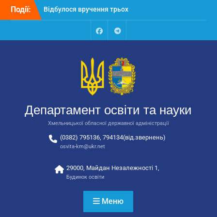
Перейти
Події:
Відбулося засідання
до
колегії Департаменту
вмісту
освіти та науки обласної
державної адміністрації
Facebook
Talegram
Відбулась обласна
нарада для
відповідальних за
національно-патріотичне
виховання
Департамент освіти та науки
Хмельницької обласної державної адміністрації
(0382) 795136, 794134(від.звернень)
osvita-km@ukr.net
29000, Майдан Незалежності 1,
Будинок освіти
Меню