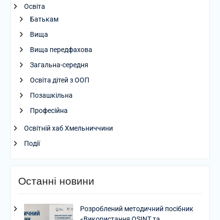
Освіта
Батькам
Вища
Вища передфахова
Загальна-середня
Освіта дітей з ООП
Позашкільна
Професійна
Освітній хаб Хмельниччини
Події
Останні новини
Розроблений методичний посібник
«Використання OSINT та