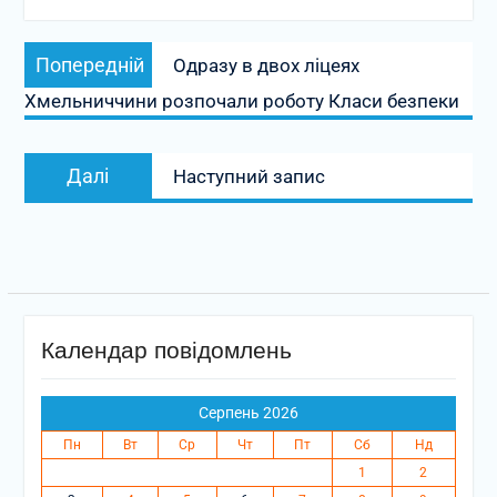
Навігація
Попередній
Попередній
Одразу в двох ліцеях
записів
запис:
Хмельниччини розпочали роботу Класи безпеки
Наступний
Далі
Наступний запис
запис:
Календар повідомлень
Серпень 2026
Пн
Вт
Ср
Чт
Пт
Сб
Нд
1
2