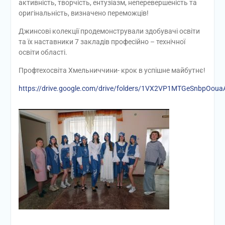
активність, творчість, ентузіазм, неперевершеність та
оригінальність, визначено переможців!
Джинсові колекції продемонстрували здобувачі освіти
та їх наставники 7 закладів професійно – технічної
освіти області.
Профтехосвіта Хмельниччини- крок в успішне майбутнє!
https://drive.google.com/drive/folders/1VX2VP1MTGeSnbpOo