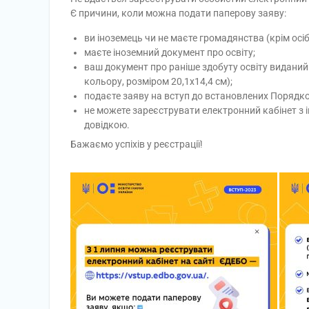
Є причини, коли можна подати паперову заяву:
ви іноземець чи не маєте громадянства (крім осіб
маєте іноземний документ про освіту;
ваш документ про раніше здобуту освіту виданий 
кольору, розміром 20,1х14,4 см);
подаєте заяву на вступ до встановлених Порядко
не можете зареєструвати електронний кабінет з 
довідкою.
Бажаємо успіхів у реєстрації!