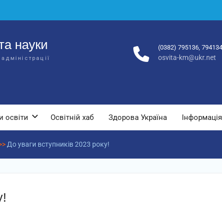
та науки
(0382) 795136, 79413
osvita-km@ukr.net
 адміністрації
и освіти
Освітній хаб
Здорова Україна
Інформація
>>
До уваги вступників 2023 року!
у!