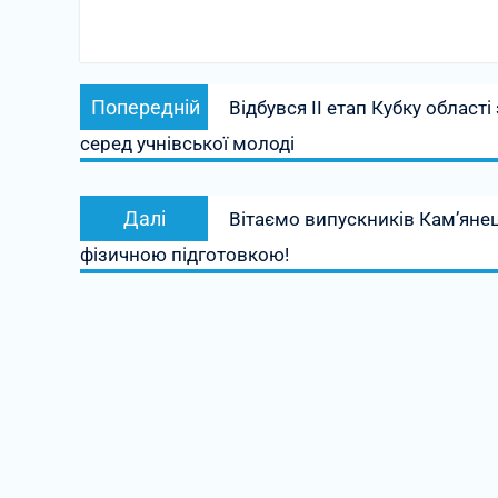
Навігація
Попередній
Попередній
Відбувся ІІ етап Кубку област
записів
запис:
серед учнівської молоді
Наступний
Далі
Вітаємо випускників Кам’янец
запис:
фізичною підготовкою!