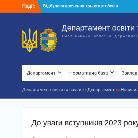
Перейти
Події:
Відбулося вручення трьох автобусів
до
для потреб закладів освіти
вмісту
Відбулося засідання колегії
Департаменту освіти та науки обласної
Департамент освіти 
державної адміністрації
Хмельницької обласної державної
Відбулась обласна нарада для
відповідальних за національно-
патріотичне виховання
Департамент
Нормативна база
Заклад
Департамент освіти та науки
>>
Департамент
>>
Новини
До уваги вступників 2023 рок