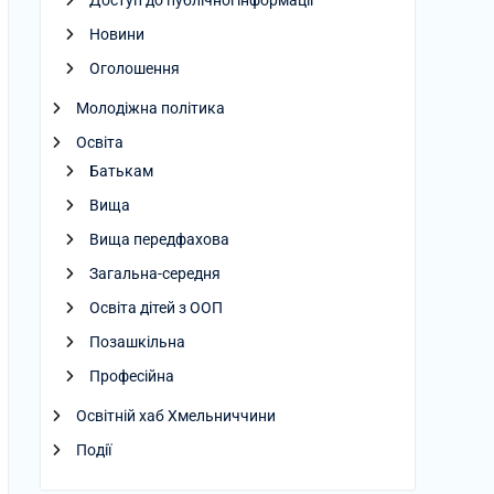
Доступ до публічної інформації
Новини
Оголошення
Молодіжна політика
Освіта
Батькам
Вища
Вища передфахова
Загальна-середня
Освіта дітей з ООП
Позашкільна
Професійна
Освітній хаб Хмельниччини
Події