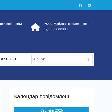
Facebook
Talegram
4(від.звернень)
29000, Майдан Незалежності 1,
Будинок освіти
Пошук:
 для ВПО
Календар повідомлень
Серпень 2026