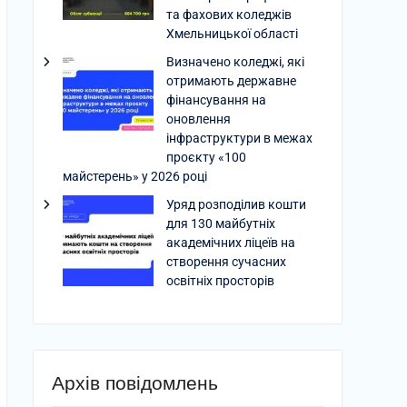
та фахових коледжів
Хмельницької області
Визначено коледжі, які
отримають державне
фінансування на
оновлення
інфраструктури в межах
проєкту «100
майстерень» у 2026 році
Уряд розподілив кошти
для 130 майбутніх
академічних ліцеїв на
створення сучасних
освітніх просторів
Архів повідомлень