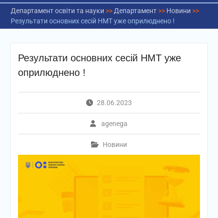
Департамент освіти та науки
>>
Департамент
>>
Новини
>>
Результати основних сесій НМТ уже оприлюднено !
Результати основних сесій НМТ уже
оприлюднено !
28.06.2023
agenega
Новини