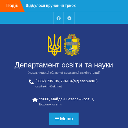
Перейти
Події:
Відбулося вручення трьох
до
автобусів для потреб
вмісту
закладів освіти
Відбулося засідання
Facebook
Talegram
колегії Департаменту
освіти та науки обласної
державної адміністрації
Відбулась обласна
нарада для
відповідальних за
Департамент освіти та науки
національно-патріотичне
виховання
Хмельницької обласної державної адміністрації
(0382) 795136, 794134(від.звернень)
osvita-km@ukr.net
29000, Майдан Незалежності 1,
Будинок освіти
Меню