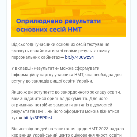
Від сьогодні учасники основних сесій тестування
зможуть ознайомитися зі своїми результатами у
персональних кабінетах➡️
bit.ly/430wzS4
У вкладці «Результати» можна сформувати
Інформаційну картку учасника НМТ, яка необхідна для
вступу до закладів вищої освіти України.
Якщо ж ви вступаєте до закордонного закладу освіти,
вам знадобиться оригінал документа. Для його
отримання потрібно замовити витяг із відомостей
результатів НМТ. Як його оформити можна дізнатися
тут ➡️
bit.ly/3PEPRcJ
Більше відповідей на запитання щодо НМТ-2023 надала
керівниця Український центр оцінювання якості освіти