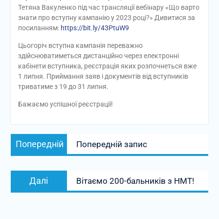
Тетяна Вакуленко під час трансляції вебінару «Що варто
знати про вступну кампанію у 2023 році?» Дивитися за
посиланням:
https://bit.ly/43PtuW9
Цьогоріч вступна кампанія переважно
здійснюватиметься дистанційно через електронні
кабінети вступника, реєстрація яких розпочнеться вже
1 липня. Приймання заяв і документів від вступників
триватиме з 19 до 31 липня.
Бажаємо успішної реєстрації!
Навігація
Попередній
Попередній
Попередній запис
записів
запис:
Наступний
Далі
Вітаємо 200-бальників з НМТ!
запис: