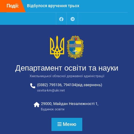
Перейти
Події:
Відбулося вручення трьох
до
автобусів для потреб
вмісту
закладів освіти
Відбулося засідання
Facebook
Talegram
колегії Департаменту
освіти та науки обласної
державної адміністрації
Відбулась обласна
нарада для
відповідальних за
Департамент освіти та науки
національно-патріотичне
виховання
Хмельницької обласної державної адміністрації
(0382) 795136, 794134(від.звернень)
osvita-km@ukr.net
29000, Майдан Незалежності 1,
Будинок освіти
Меню