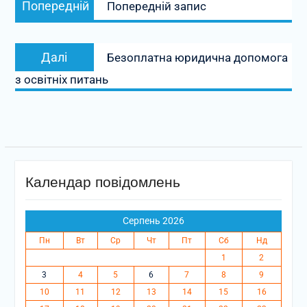
Попередній
Попередній запис
записів
запис:
Наступний
Далі
Безоплатна юридична допомога
запис:
з освітніх питань
Календар повідомлень
Серпень 2026
Пн
Вт
Ср
Чт
Пт
Сб
Нд
1
2
3
4
5
6
7
8
9
10
11
12
13
14
15
16