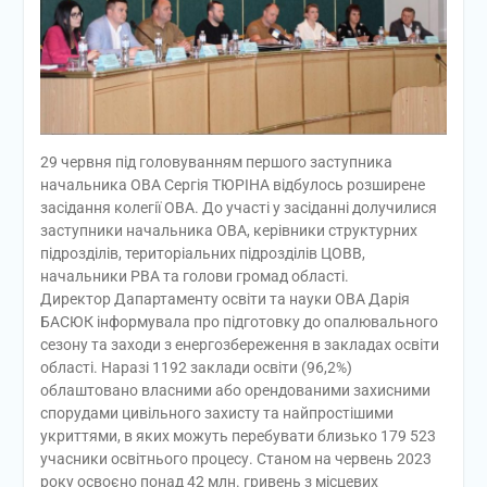
29 червня під головуванням першого заступника
начальника ОВА Сергія ТЮРІНА відбулось розширене
засідання колегії ОВА. До участі у засіданні долучилися
заступники начальника ОВА, керівники структурних
підрозділів, територіальних підрозділів ЦОВВ,
начальники РВА та голови громад області.
Директор Дапартаменту освіти та науки ОВА Дарія
БАСЮК інформувала про підготовку до опалювального
сезону та заходи з енергозбереження в закладах освіти
області. Наразі 1192 заклади освіти (96,2%)
облаштовано власними або орендованими захисними
спорудами цивільного захисту та найпростішими
укриттями, в яких можуть перебувати близько 179 523
учасники освітнього процесу. Станом на червень 2023
року освоєно понад 42 млн. гривень з місцевих