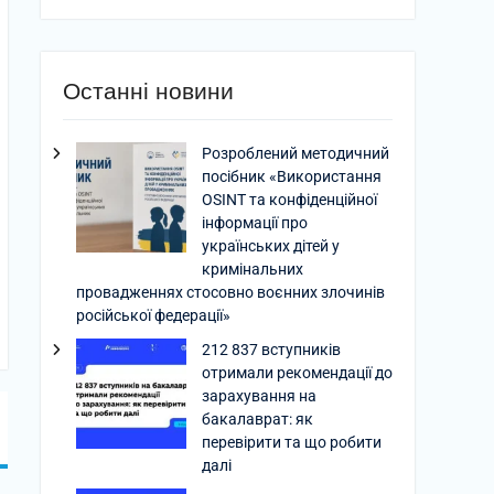
Останні новини
Розроблений методичний
посібник «Використання
OSINT та конфіденційної
інформації про
українських дітей у
кримінальних
провадженнях стосовно воєнних злочинів
російської федерації»
212 837 вступників
отримали рекомендації до
зарахування на
бакалаврат: як
перевірити та що робити
далі