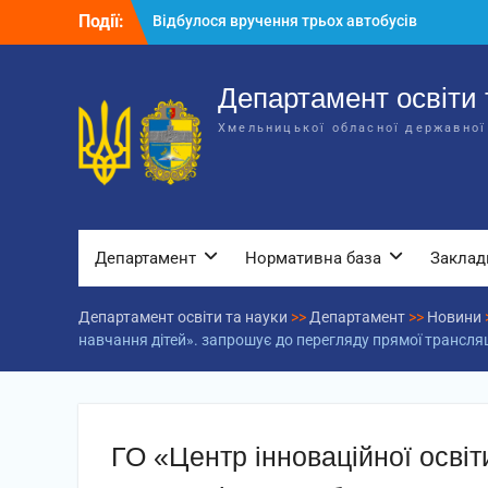
Перейти
Події:
Відбулося вручення трьох автобусів
до
для потреб закладів освіти
вмісту
Відбулося засідання колегії
Департаменту освіти та науки обласної
Департамент освіти 
державної адміністрації
Хмельницької обласної державної
Відбулась обласна нарада для
відповідальних за національно-
патріотичне виховання
Департамент
Нормативна база
Заклад
Департамент освіти та науки
>>
Департамент
>>
Новини
навчання дітей». запрошує до перегляду прямої трансляці
ГО «Центр інноваційної осві