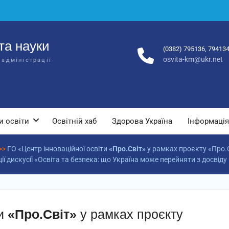
та науки
(0382) 795136, 79413
osvita-km@ukr.net
 адміністрації
и освіти
Освітній хаб
Здорова Україна
Інформація
>>
ГО «Центр інноваційної освіти
«Про.Світ»
у рамках проєкту «Про.
ї дискусії «Освіта та безпека: що Україна може перейняти з досвіду
ти
«Про.Світ»
у рамках проєкту