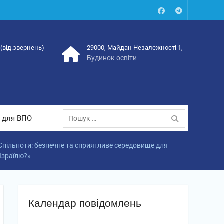
Facebook
Talegram
4(від.звернень)
29000, Майдан Незалежності 1,
Будинок освіти
Пошук:
 для ВПО
Спільноти: безпечне та сприятливе середовище для
 Ізраїлю?»
Календар повідомлень