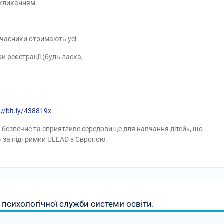
окликанням:
 учасники отримають усі
и реєстрації (будь ласка,
://bit.ly/438819x
 безпечне та сприятливе середовище для навчання дітей», що
т» за підтримки ULEAD з Європою.
психологічної служби системи освіти.