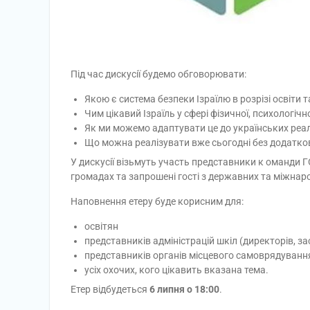
Під час дискусії будемо обговорювати:
Якою є система безпеки Ізраїлю в розрізі освіти т
Чим цікавий Ізраїль у сфері фізичної, психологічн
Як ми можемо адаптувати це до українських реал
Що можна реалізувати вже сьогодні без додатков
У дискусії візьмуть участь представники к оманди ГО
громадах та запрошені гості з державних та міжнар
Наповнення етеру буде корисним для:
освітян
представників адміністрацій шкіл (директорів, за
представників органів місцевого самоврядування
усіх охочих, кого цікавить вказана тема.
Етер відбудеться
6 липня о 18:00
.