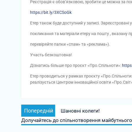
Реєстрація є обов’язковою, зробити це можна за п
https://bit.ly/3XCSoGk
Етер також буде доступний у записі. Зареєстровані
покликання та матеріали етеру на пошту , вказану пр
перевіряйте папки «спам» та «реклама»).
Участь безкоштовна!
Дізнатись більше про проєкт «Про.Спільноти»:
https
Етер проводиться у рамках проєкту «Про.Спільноти:
реалізується Центром інноваційної освіти «Про.Сві
Навігація
Попередній
Попередній
Шановні колеги!
записів
запис:
Долучайтесь до спільнотворення майбутнього 