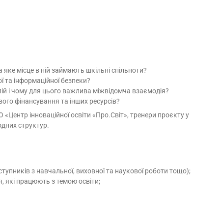
а яке місце в ній займають шкільні спільноти?
ої та інформаційної безпеки?
ій і чому для цього важлива міжвідомча взаємодія?
ого фінансування та інших ресурсів?
 «Центр інноваційної освіти «Про.Світ», тренери проєкту у
одних структур.
ступників з навчальної, виховної та наукової роботи тощо);
, які працюють з темою освіти;