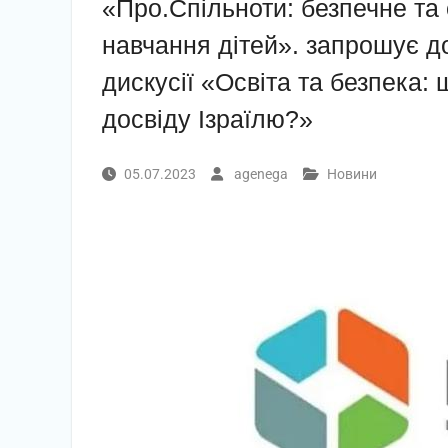
«Про.Спільноти: безпечне т
навчання дітей». запрошує д
дискусії «Освіта та безпека:
досвіду Ізраїлю?»
05.07.2023
agenega
Новини