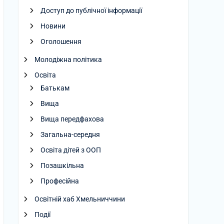
Доступ до публічної інформації
Новини
Оголошення
Молодіжна політика
Освіта
Батькам
Вища
Вища передфахова
Загальна-середня
Освіта дітей з ООП
Позашкільна
Професійна
Освітній хаб Хмельниччини
Події