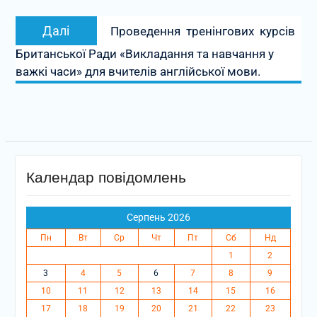
Наступний
Далі
Проведення тренінгових курсів
запис:
Британської Ради «Викладання та навчання у
важкі часи» для вчителів англійської мови.
Календар повідомлень
Серпень 2026
Пн
Вт
Ср
Чт
Пт
Сб
Нд
1
2
3
4
5
6
7
8
9
10
11
12
13
14
15
16
17
18
19
20
21
22
23