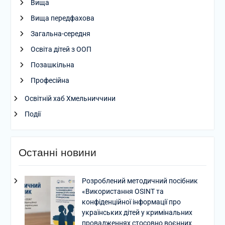
Вища
Вища передфахова
Загальна-середня
Освіта дітей з ООП
Позашкільна
Професійна
Освітній хаб Хмельниччини
Події
Останні новини
Розроблений методичний посібник
«Використання OSINT та
конфіденційної інформації про
українських дітей у кримінальних
провадженнях стосовно воєнних