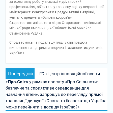
за ефективну роботу в складі журі, високий
професіоналізм, об’єктивну та якісну оцінку педагогічної
майстерності конкурсантів
Прадун Тетяні Петрівні
,
учителю предмета «Основи здоров’я»
Старокостянтинівського ліцею Старокостянтинівської
міської ради Хмельницької області імені Михайла
Семеновича Рудяка.
Сподіваємось на подальшу плідну співпрацю з
виявлення та підтримки творчих і талановитих учителів
України !
Навігація
Попередній
Попередній
ГО «Центр інноваційної освіти
записів
запис:
«Про.Світ»
у рамках проєкту «Про.Спільноти:
безпечне та сприятливе середовище для
навчання дітей». запрошує до перегляду прямої
трансляції дискусії «Освіта та безпека: що Україна
може перейняти з досвіду Ізраїлю?»