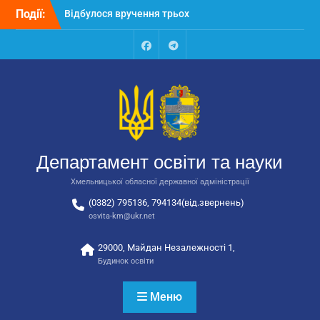
Перейти
Події:
Відбулося вручення трьох
до
автобусів для потреб
вмісту
закладів освіти
Відбулося засідання
Facebook
Talegram
колегії Департаменту
освіти та науки обласної
державної адміністрації
Відбулась обласна
нарада для
відповідальних за
Департамент освіти та науки
національно-патріотичне
виховання
Хмельницької обласної державної адміністрації
(0382) 795136, 794134(від.звернень)
osvita-km@ukr.net
29000, Майдан Незалежності 1,
Будинок освіти
Меню