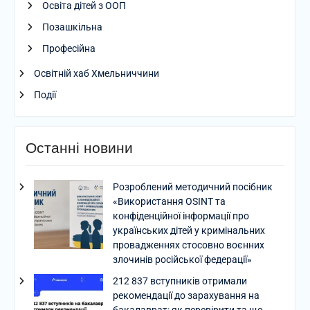
Освіта дітей з ООП
Позашкільна
Професійна
Освітній хаб Хмельниччини
Події
Останні новини
Розроблений методичний посібник
«Використання OSINT та
конфіденційної інформації про
українських дітей у кримінальних
провадженнях стосовно воєнних
злочинів російської федерації»
212 837 вступників отримали
рекомендації до зарахування на