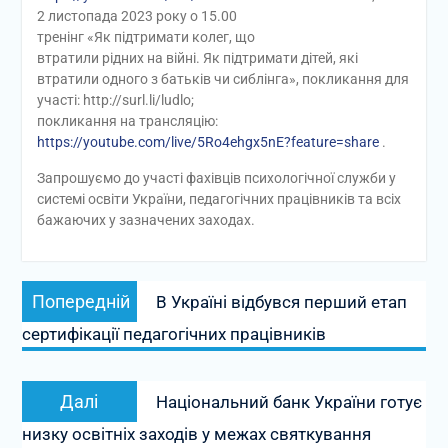
2 листопада 2023 року о 15.00
тренінг «Як підтримати колег, що
втратили рідних на війні. Як підтримати дітей, які
втратили одного з батьків чи сиблінга», покликання для
участі: http://surl.li/ludlo;
покликання на трансляцію:
https://youtube.com/live/5Ro4ehgx5nE?feature=share
.
Запрошуємо до участі фахівців психологічної служби у
системі освіти України, педагогічних працівників та всіх
бажаючих у зазначених заходах.
Навігація
Попередній
Попередній
В Україні відбувся перший етап
записів
запис:
сертифікації педагогічних працівників
Наступний
Далі
Національний банк України готує
запис:
низку освітніх заходів у межах святкування