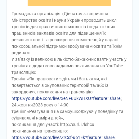
Громадська організація «Дівчата» за сприяння
Міністерства освіти і науки України проводить цикл
тренінгів для практичних психологів і педагогічних
працівників закладів освіти для підвищення їх
резильєнтності та розширення компетенцій у надані
психосоціальної підтримки здобувачам освіти та їхнім
родинам.
У зв’язку із великою кількістю бажаючих взяти участь у
тренінгах, додатково надаємо покликання на YouTube
трансляцію:
Тренінг «Як працювати з дітьми і батьками, які
повертаються з окупованих територій та/або із
закордону», покликання на трансляцію:
https://youtube.com/live/xeNFuUkWHXU?feature=share
;
24 жовтня2023 року о 14:00
тренінг «Реагування на самоушкоджуючу поведінку та
суїцидальні наміри дітей»,
покликання для участі: http://surl.li/lshcu
покликання на трансляцію:
https://youtube.com/live/ZrCcf-u61Ek?feature=share
;