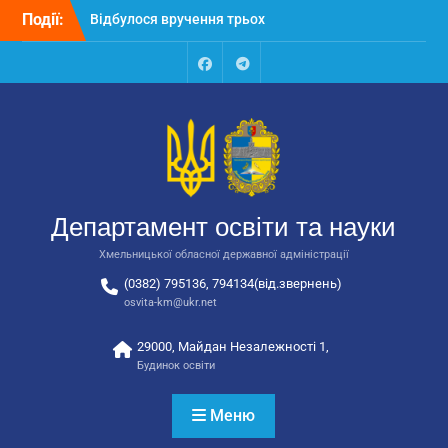
Перейти
закладів освіти
Події:
до
Відбулося засідання
вмісту
колегії Департаменту
освіти та науки обласної
Facebook
Talegram
державної адміністрації
Відбулась обласна
нарада для
відповідальних за
національно-патріотичне
виховання
Департамент освіти та науки
Хмельницької обласної державної адміністрації
(0382) 795136, 794134(від.звернень)
osvita-km@ukr.net
29000, Майдан Незалежності 1,
Будинок освіти
Меню