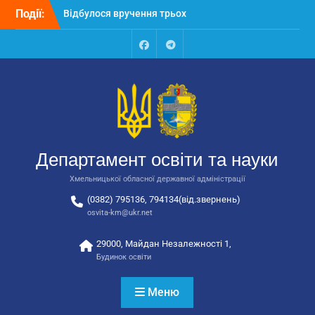
Перейти
Події:
Відбулося вручення трьох
до
автобусів для потреб
вмісту
закладів освіти
Відбулося засідання
Facebook
Talegram
колегії Департаменту
освіти та науки обласної
державної адміністрації
Відбулась обласна
нарада для
відповідальних за
Департамент освіти та науки
національно-патріотичне
виховання
Хмельницької обласної державної адміністрації
(0382) 795136, 794134(від.звернень)
osvita-km@ukr.net
29000, Майдан Незалежності 1,
Будинок освіти
Меню