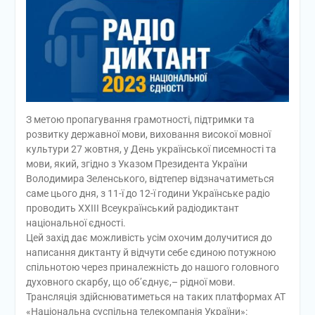
З метою пропагування грамотності, підтримки та
розвитку державної мови, виховання високої мовної
культури 27 жовтня, у День української писемності та
мови, який, згідно з Указом Президента України
Володимира Зеленського, відтепер відзначатиметься
саме цього дня, з 11-ї до 12-ї години Українське радіо
проводить XXIII Всеукраїнський радіодиктант
національної єдності.
Цей захід дає можливість усім охочим долучитися до
написання диктанту й відчути себе єдиною потужною
спільнотою через приналежність до нашого головного
духовного скарбу, що об’єднує,– рідної мови.
Трансляція здійснюватиметься на таких платформах АТ
«Національна суспільна телекомпанія України»: