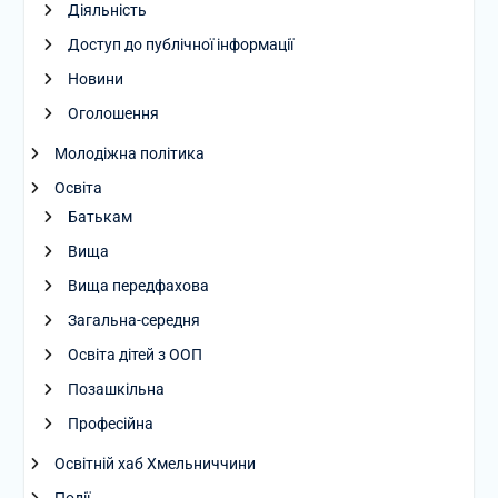
Діяльність
Доступ до публічної інформації
Новини
Оголошення
Молодіжна політика
Освіта
Батькам
Вища
Вища передфахова
Загальна-середня
Освіта дітей з ООП
Позашкільна
Професійна
Освітній хаб Хмельниччини