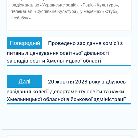
радіоканалах «Українське радіо», «Радіо «Культура»,
телеканалі «Суспільне Культура», у мережах «Ютуб»,
Фейсбук».
Навігація
Попередній
Попередній
Проведено засідання комісії з
записів
запис:
питань ліцензування освітньої діяльності
закладів освіти Хмельницької області
Наступний
Далі
20 жовтня 2023 року відбулось
запис:
засідання колегії Департаменту освіти та науки
Хмельницької обласної військової адміністрації