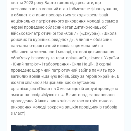
квітня 2023 року.Варто також підкреслити, що
незважаючи на воєнний стан і обмежене фінансування,
в області активно проводяться заходи з реалізації
національно-патріотичного виховання молоді, а саме: в
червні проведено обласний етап дитячо-юнацької
військово-патріотичної гри «Сокіл» («Джура»), «Школа
ройових та курінних, рейд-похід», в липні – обласний
навчально-практичний вишкіл спрямований на
збільшення чисельності молоді, готової до виконання
обов’язку із захисту та територіальної цілісності України
«Юний патріот» і таборування «Сила Нації». В серпні
проведено щорічний патріотичний забіг в пам’ять про
загиблих воїнів «Шаную воїнів, біжу за героїв України». В
жовтні спільно з Національною скаутською
організацією «Пласт» в Хмельницькій окрузі проведено
змагання-похід «Мужність». В листопаді заплановано
проведення й інших вишколів з метою патріотичного
виховання молоді, зокрема вишкіл провідників таборів
(Пласт).