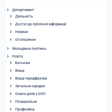
Департамент
Діяльність
Доступ до публічної інформації
Новини
Оголошення
Молодіжна політика
Освіта
Батькам
Вища
Вища передфахова
Загальна-середня
Освіта дітей з ООП
Позашкільна
Професійна