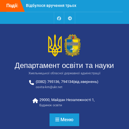
Перейти
Події:
Відбулося вручення трьох
до
автобусів для потреб
вмісту
закладів освіти
Відбулося засідання
Facebook
Talegram
колегії Департаменту
освіти та науки обласної
державної адміністрації
Відбулась обласна
нарада для
відповідальних за
Департамент освіти та науки
національно-патріотичне
виховання
Хмельницької обласної державної адміністрації
(0382) 795136, 794134(від.звернень)
osvita-km@ukr.net
29000, Майдан Незалежності 1,
Будинок освіти
Меню