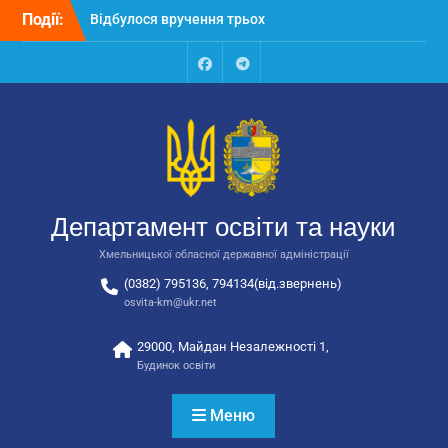
Перейти
Події:
Відбулося засідання
до
колегії Департаменту
вмісту
освіти та науки обласної
державної адміністрації
Facebook
Talegram
Відбулась обласна
нарада для
відповідальних за
національно-патріотичне
виховання
Департамент освіти та науки
Хмельницької обласної державної адміністрації
(0382) 795136, 794134(від.звернень)
osvita-km@ukr.net
29000, Майдан Незалежності 1,
Будинок освіти
Меню