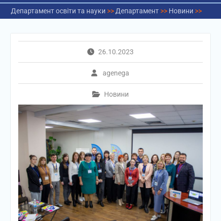
Департамент освіти та науки
>>
Департамент
>>
Новини
>>
26.10.2023
agenega
Новини