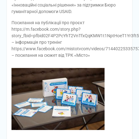
«Інноваційні соціальні рішення» за підтримки Бюро
гуманітарної допомоги USAID.
Посилання на публікації про проєкт
https://m.facebook.com/story.php?
story_fbid=pfbid02F4P2PcYhT2VnTfxQqKMW1t1NptHoeT1Yr3f
– інформація про тренінг
https://www.facebook.com/mistotvcom/videos/7144022533575
– посилання на сюжет від ТРК «Місто»