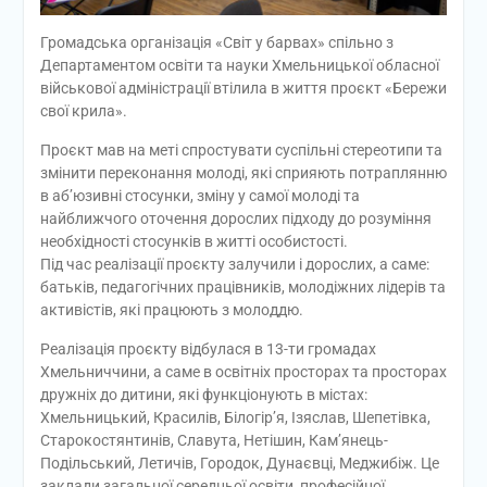
Громадська організація «Світ у барвах» спільно з
Департаментом освіти та науки Хмельницької обласної
військової адміністрації втілила в життя проєкт «Бережи
свої крила».
Проєкт мав на меті спростувати суспільні стереотипи та
змінити переконання молоді, які сприяють потраплянню
в аб’юзивні стосунки, зміну у самої молоді та
найближчого оточення дорослих підходу до розуміння
необхідності стосунків в житті особистості.
Під час реалізації проєкту залучили і дорослих, а саме:
батьків, педагогічних працівників, молодіжних лідерів та
активістів, які працюють з молоддю.
Реалізація проєкту відбулася в 13-ти громадах
Хмельниччини, а саме в освітніх просторах та просторах
дружніх до дитини, які функціонують в містах:
Хмельницький, Красилів, Білогір’я, Ізяслав, Шепетівка,
Старокостянтинів, Славута, Нетішин, Кам’янець-
Подільський, Летичів, Городок, Дунаєвці, Меджибіж. Це
заклади загальної середньої освіти, професійної