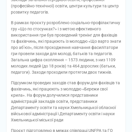
(професійно-технічної) освіти, центри культури та центр
розвитку педагогів.
В рамках проєкту розроблено соціально-профілактичну
гру «Що по стосунках?» і з метою ефективного
використання гри був проведений тренінг для фахівців
та фахівчинь, які працюють із молоддю «Що варто знати
про аб’юз», після проходження навчання фасилітатори
гри провели заходи для молоді, батьків та педагогів.
Загальна цифра охоплення – 1573 людини, з низ 1109
молодих людей (до 18 років) та 464 дорослих (батьки,
педагоги). Заходи проходили протягом двох тижнів.
Підсумком проведих заходів став форум для фахівців та
фахівчинь, які працюють з молоддю «Бережи свої
крила». На форум долучилися представники
адміністрацій закладів освіти, представники
Департаменту освіти та науки Хмельницької обласної
військової адміністрації і Департаменту освіти і науки
Хмельницької міської ради
Проєкт підготовлено в межах співпраці UNFPA та ГО