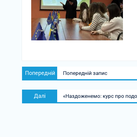
Навігація
Попередній
Попередній
Попередній запис
записів
запис:
Наступний
Далі
«Наздоженемо: курс про подо
запис: