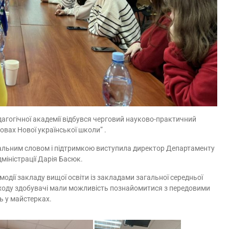
дагогічної академії відбувся черговий науково-практичний
овах Нової української школи” .
італьним словом і підтримкою виступила директор Департаменту
міністрації Дарія Басюк.
одії закладу вищої освіти із закладами загальної середньої
 заходу здобувачі мали можливість познайомитися з передовими
ь у майстерках.