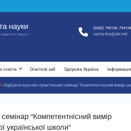
та науки
(0382) 795136, 79413
osvita-km@ukr.net
 адміністрації
и освіти
Освітній хаб
Здорова Україна
Інформація
>>
Відбувся науково-практичний семінар “Компетентнісний вимір шкі
 семінар “Компетентнісний вимір
ої української школи”