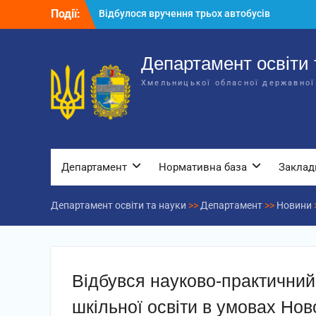
для потреб закладів освіти
Перейти
Події:
Відбулося засідання колегії
до
Департаменту освіти та науки обласної
вмісту
державної адміністрації
Департамент освіти 
Відбулась обласна нарада для
відповідальних за національно-
Хмельницької обласної державної
патріотичне виховання
Департамент
Нормативна база
Заклад
Департамент освіти та науки
>>
Департамент
>>
Новини
Відбувся науково-практичний
шкільної освіти в умовах Нов