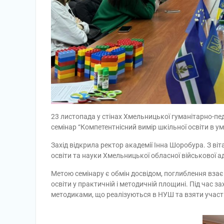
23 листопада у стінах Хмельницької гуманітарно-пе
семінар “Компетентнісний вимір шкільної освіти в ум
Захід відкрила ректор академії Інна Шоробура. З в
освіти та науки Хмельницької обласної військової ад
Метою семінару є обмін досвідом, поглиблення взаєм
освіти у практичній і методичній площині. Під час
методиками, що реалізуються в НУШ та взяти участ