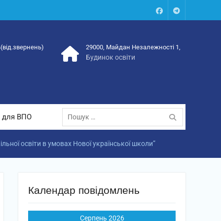
Facebook
Talegram
4(від.звернень)
29000, Майдан Незалежності 1,
Будинок освіти
Пошук:
 для ВПО
льної освіти в умовах Нової української школи”
Календар повідомлень
Серпень 2026