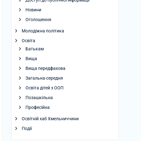
Доступ до публічної інформації
Новини
Оголошення
Молодіжна політика
Освіта
Батькам
Вища
Вища передфахова
Загальна-середня
Освіта дітей з ООП
Позашкільна
Професійна
Освітній хаб Хмельниччини
Події