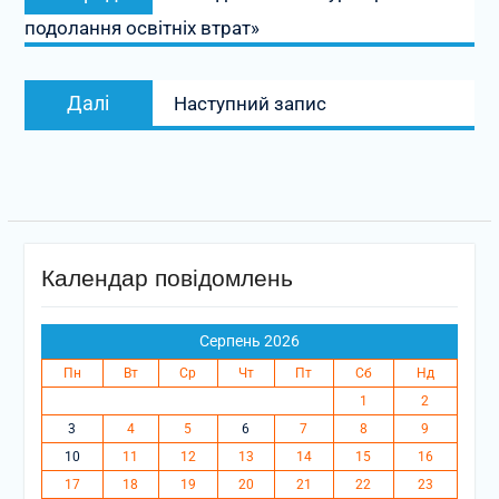
записів
запис:
подолання освітніх втрат»
Наступний
Далі
Наступний запис
запис:
Календар повідомлень
Серпень 2026
Пн
Вт
Ср
Чт
Пт
Сб
Нд
1
2
3
4
5
6
7
8
9
10
11
12
13
14
15
16
17
18
19
20
21
22
23