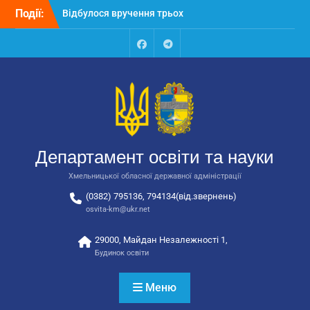
Відбулося вручення трьох
Перейти
Події:
автобусів для потреб
до
закладів освіти
вмісту
Відбулося засідання
Facebook
Talegram
колегії Департаменту
освіти та науки обласної
державної адміністрації
Відбулась обласна
нарада для
відповідальних за
національно-патріотичне
Департамент освіти та науки
виховання
Хмельницької обласної державної адміністрації
(0382) 795136, 794134(від.звернень)
osvita-km@ukr.net
29000, Майдан Незалежності 1,
Будинок освіти
Меню