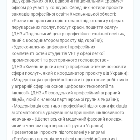
від українських ЗПО, відібрані Національним Еразмус+
офісом до участі у конкурсі. Серед них чотири проєкти
закладів професійної освіти Хмельницької області:
«Розвиток практико орієнтованої підготовки у сферах
перукарських послуг, послуг краси, пошиття одягу»
(ДНЗ «Подільський центр професійно-технічної освіти»,
який є координатором проєкту від України);
«Удосконалення цифрових і професійних
компетентностей студентів VET у сфері легкої
промисловості та ресторанного господарства»
(ДНЗ «Хмельницький центр професійно-технічної освіти
сфери послуг», який є координатор проєкту від України);
«Модернізація професійної освіти і підготовки робітників
у аграрній сфері на основі цифрових технологій та
інклюзії» (ДНЗ «Лісоводський професійний аграрний
ліцей», який є членом партнерської групи з України);
«Модернізація освітньо-професійної підготовки фахівців
зі стоматології з урахуванням принципів інклюзивного
навчання» (Шепетівський медичний фаховий коледж,
який є членом партнерської групи з України).
Презентовані проєкти підготовлені у напрямі
«Розбудова потенціалу у сфері професійної освіти» і