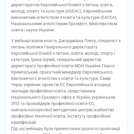
директоратом Європейської Комісії з питань освіти,
молоді, спорту та культури (DGEAC), Європейським
виконавчим агентством з освіти та культури (EACEA),
Національними агентствами Еразмус+, Міністерством
освіти і науки України.
У вебінарі взяли участь Джорджіана Плесу, спеціаліст з
питань політики Генерального директорату
Європейської Комісії з питань освіти, молоді, спорту і
культури, Ірина Шумік, генеральний директор
директорату професійної освіти МОН України, Павол
Кремпаський, проєктний менеджер Європейського
виконавчого агентства з освіти та культури, Самір
Черіа, керівник проектів ЄС Європейської асоціації
закладів професійної освіти, представники
Національного Еразмус+ офісу в Україні, українських
ЗПО та провайдерів професійної освіти ЄС,
навчально(науково)-методичних центрів (кабінетів)
професійно-технічної освіти, Інституту професійних
кваліфікацій.
Під час вебінару були презентовані проєктні пропозиції