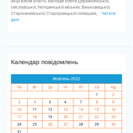
акції взяли участь заклади освіти Деражнянської,
Ізяславської, Нетішинської міських, Віньковецької,
Старосинявської, Староушицької селищних,
Читати
далі
Календар повідомлень
Жовтень 2022
Пн
Вт
Ср
Чт
Пт
Сб
Нд
1
2
3
4
5
6
7
8
9
10
11
12
13
14
15
16
17
18
19
20
21
22
23
24
25
26
27
28
29
30
31