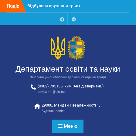
Перейти
Події:
Відбулося вручення трьох
до
автобусів для потреб
вмісту
закладів освіти
Відбулося засідання
Facebook
Talegram
колегії Департаменту
освіти та науки обласної
державної адміністрації
Відбулась обласна
нарада для
відповідальних за
Департамент освіти та науки
національно-патріотичне
виховання
Хмельницької обласної державної адміністрації
(0382) 795136, 794134(від.звернень)
osvita-km@ukr.net
29000, Майдан Незалежності 1,
Будинок освіти
Меню