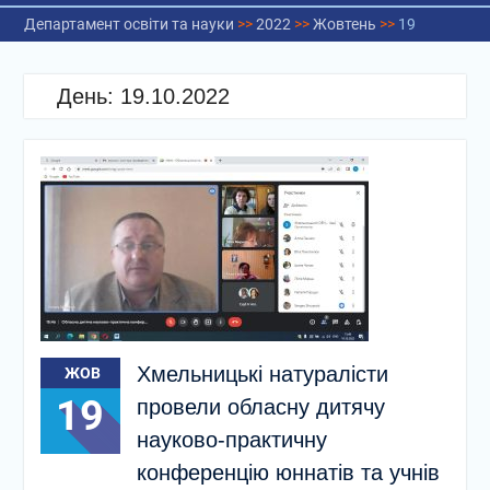
Департамент освіти та науки
>>
2022
>>
Жовтень
>>
19
День:
19.10.2022
Хмельницькі натуралісти
ЖОВ
19
провели обласну дитячу
науково-практичну
конференцію юннатів та учнів