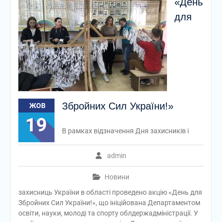
«День
для
Збройних Сил України!»
ЖОВ
19
В рамках відзначення Дня захисників і
admin
Новини
захисниць України в області проведено акцію «День для
Збройних Сил України!», що ініційована Департаментом
освіти, науки, молоді та спорту облдержадміністрації. У