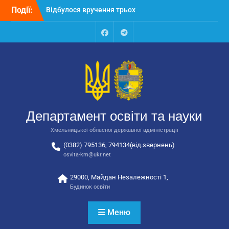
Перейти
Події:
Відбулося вручення трьох
до
автобусів для потреб
вмісту
закладів освіти
Відбулося засідання
Facebook
Talegram
колегії Департаменту
освіти та науки обласної
державної адміністрації
Відбулась обласна
нарада для
відповідальних за
Департамент освіти та науки
національно-патріотичне
виховання
Хмельницької обласної державної адміністрації
(0382) 795136, 794134(від.звернень)
osvita-km@ukr.net
29000, Майдан Незалежності 1,
Будинок освіти
Меню