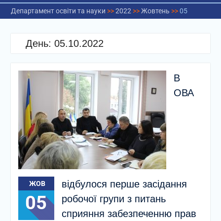
Департамент освіти та науки
>>
2022
>>
Жовтень
>>
05
День:
05.10.2022
В
ОВА
відбулося перше засідання
ЖОВ
05
робочої групи з питань
сприяння забезпеченню прав