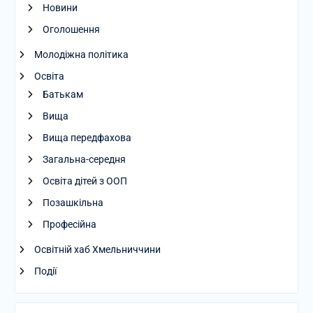
Новини
Оголошення
Молодіжна політика
Освіта
Батькам
Вища
Вища передфахова
Загальна-середня
Освіта дітей з ООП
Позашкільна
Професійна
Освітній хаб Хмельниччини
Події