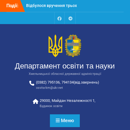
Перейти
Події:
Відбулося вручення трьох
до
автобусів для потреб
вмісту
закладів освіти
Відбулося засідання
Facebook
Talegram
колегії Департаменту
освіти та науки обласної
державної адміністрації
Відбулась обласна
нарада для
відповідальних за
Департамент освіти та науки
національно-патріотичне
виховання
Хмельницької обласної державної адміністрації
(0382) 795136, 794134(від.звернень)
osvita-km@ukr.net
29000, Майдан Незалежності 1,
Будинок освіти
Меню