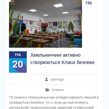
На
Хмельниччині активно
ТРА
20
створюються Класи безпеки
agenega
Новини
18 травня у Новоушицькому коледжі відкрито перший в
громаді Клас безпеки. Тут є зони, де навчатимуть
рятувальній, правоохоронній, медичній та військовій