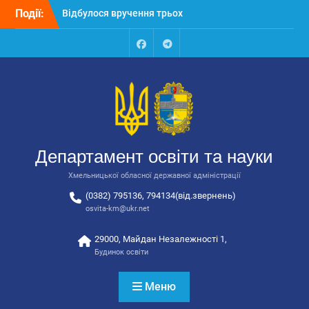
Перейти
автобусів для потреб
Події:
до
закладів освіти
вмісту
Відбулося засідання
колегії Департаменту
Facebook
Talegram
освіти та науки обласної
державної адміністрації
Відбулась обласна
нарада для
відповідальних за
національно-патріотичне
Департамент освіти та науки
виховання
Хмельницької обласної державної адміністрації
(0382) 795136, 794134(від.звернень)
osvita-km@ukr.net
29000, Майдан Незалежності 1,
Будинок освіти
Меню