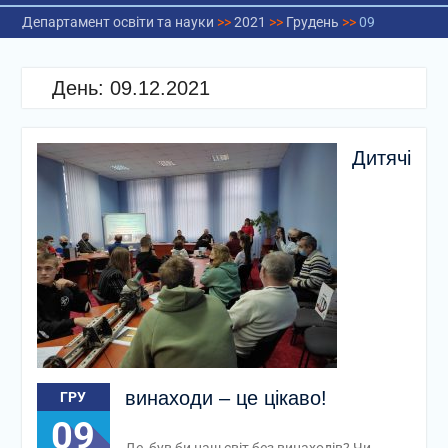
Департамент освіти та науки
>>
2021
>>
Грудень
>>
09
День:
09.12.2021
Дитячі
винаходи – це цікаво!
ГРУ
09