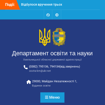
Перейти
Події:
Відбулося вручення трьох
до
автобусів для потреб
вмісту
закладів освіти
Відбулося засідання
Facebook
Talegram
колегії Департаменту
освіти та науки обласної
державної адміністрації
Відбулась обласна
нарада для
відповідальних за
Департамент освіти та науки
національно-патріотичне
виховання
Хмельницької обласної державної адміністрації
(0382) 795136, 794134(від.звернень)
osvita-km@ukr.net
29000, Майдан Незалежності 1,
Будинок освіти
Меню