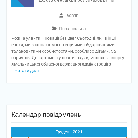
Де, був би наш світ без винаходів? Чи
admin
Позашкільна
можна уявити інновації без ідеї? Сьогодні, як і в інші
епохи, ми захоплюємось творчими, обдарованими,
талановитими особистостями, особливо дітьми. За
сприяння Департаменту освіти, науки, молоді та спорту
Хмельницької обласної державної адміністрації з
Читати далі
Календар повідомлень
Грудень 2021