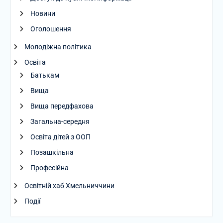
Новини
Оголошення
Молодіжна політика
Освіта
Батькам
Вища
Вища передфахова
Загальна-середня
Освіта дітей з ООП
Позашкільна
Професійна
Освітній хаб Хмельниччини
Події