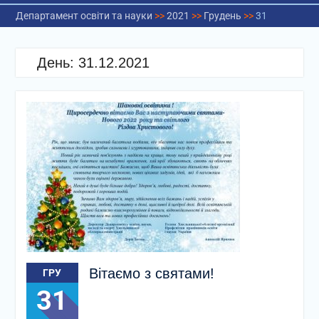
Департамент освіти та науки
>>
2021
>>
Грудень
>>
31
День:
31.12.2021
Вітаємо з святами!
ГРУ
31