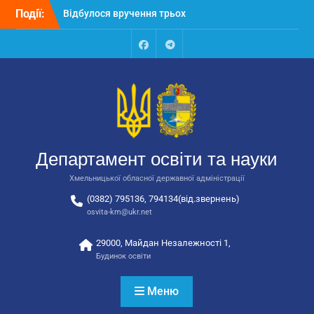
Перейти
Події:
Відбулося вручення трьох
до
автобусів для потреб
вмісту
закладів освіти
Відбулося засідання
Facebook
Talegram
колегії Департаменту
освіти та науки обласної
державної адміністрації
Відбулась обласна
нарада для
відповідальних за
Департамент освіти та науки
національно-патріотичне
виховання
Хмельницької обласної державної адміністрації
(0382) 795136, 794134(від.звернень)
osvita-km@ukr.net
29000, Майдан Незалежності 1,
Будинок освіти
Меню