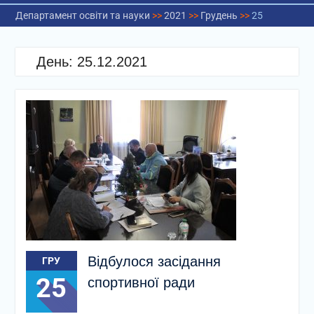
Департамент освіти та науки
>>
2021
>>
Грудень
>>
25
День:
25.12.2021
Відбулося засідання
ГРУ
25
спортивної ради