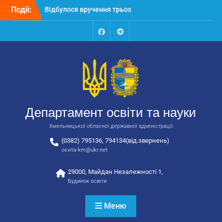
Перейти
Події:
Відбулося вручення трьох
до
автобусів для потреб
вмісту
закладів освіти
Відбулося засідання
Facebook
Talegram
колегії Департаменту
освіти та науки обласної
державної адміністрації
Відбулась обласна
нарада для
відповідальних за
Департамент освіти та науки
національно-патріотичне
виховання
Хмельницької обласної державної адміністрації
(0382) 795136, 794134(від.звернень)
osvita-km@ukr.net
29000, Майдан Незалежності 1,
Будинок освіти
Меню