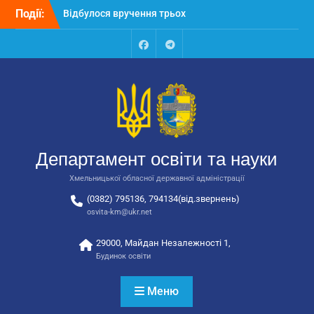
Перейти
Події:
Відбулося вручення трьох
до
автобусів для потреб
вмісту
закладів освіти
Відбулося засідання
Facebook
Talegram
колегії Департаменту
освіти та науки обласної
державної адміністрації
Відбулась обласна
нарада для
відповідальних за
Департамент освіти та науки
національно-патріотичне
виховання
Хмельницької обласної державної адміністрації
(0382) 795136, 794134(від.звернень)
osvita-km@ukr.net
29000, Майдан Незалежності 1,
Будинок освіти
Меню