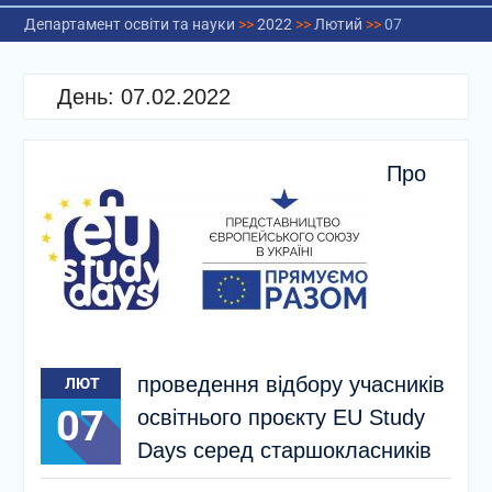
Департамент освіти та науки
>>
2022
>>
Лютий
>>
07
День:
07.02.2022
Про
проведення відбору учасників
ЛЮТ
07
освітнього проєкту EU Study
Days серед старшокласників