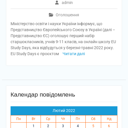
admin
Оголошення
Міністерство освіти і науки України інформує, що
Представництво Європейського Союзу в Україні (далі –
Представництво ЄС) оголошує перший набір
старшокласників, учнів 9-11 класів, на онлайн школу EU
Study Days, яка відбудуться у березні-травні 2022 року.
EU Study Days є проєктом
Читати далі
Календар повідомлень
Лютий 2022
Пн
Вт
Ср
Чт
Пт
Сб
Нд
1
2
3
4
5
6