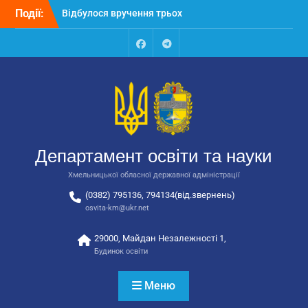
Перейти
Події:
Відбулося вручення трьох
до
автобусів для потреб
вмісту
закладів освіти
Відбулося засідання
Facebook
Talegram
колегії Департаменту
освіти та науки обласної
державної адміністрації
Відбулась обласна
нарада для
відповідальних за
Департамент освіти та науки
національно-патріотичне
виховання
Хмельницької обласної державної адміністрації
(0382) 795136, 794134(від.звернень)
osvita-km@ukr.net
29000, Майдан Незалежності 1,
Будинок освіти
Меню