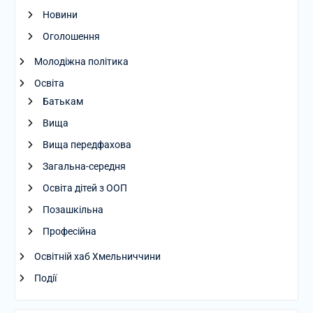
Новини
Оголошення
Молодіжна політика
Освіта
Батькам
Вища
Вища передфахова
Загальна-середня
Освіта дітей з ООП
Позашкільна
Професійна
Освітній хаб Хмельниччини
Події