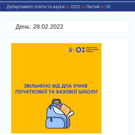
Департамент освіти та науки
>>
2022
>>
Лютий
>>
28
День:
28.02.2022