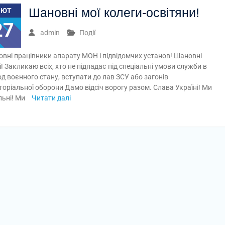
Шановні мої колеги-освітяни!
ЛЮТ
27
admin
Події
вні працівники апарату МОН і підвідомчих установ! Шановні
і! Закликаю всіх, хто не підпадає під спеціальні умови служби в
од воєнного стану, вступати до лав ЗСУ або загонів
торіальної оборони Дамо відсіч ворогу разом. Слава Україні! Ми
льні! Ми
Читати далі