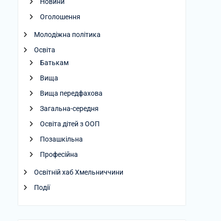
Новини
Оголошення
Молодіжна політика
Освіта
Батькам
Вища
Вища передфахова
Загальна-середня
Освіта дітей з ООП
Позашкільна
Професійна
Освітній хаб Хмельниччини
Події