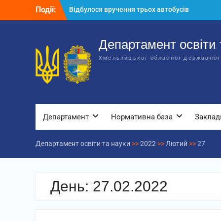
Перейти
Події:
Відбулося вручення трьох автобусів
до
для потреб закладів освіти
вмісту
Відбулося засідання колегії
Департаменту освіти та науки обласної
Департамент освіти 
державної адміністрації
Хмельницької обласної державної
Відбулась обласна нарада для
відповідальних за національно-
патріотичне виховання
Департамент
Нормативна база
Заклад
Департамент освіти та науки
>>
2022
>>
Лютий
>>
27
День:
27.02.2022