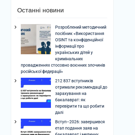
Останні новини
Розроблений методичний
посібник «Використання
OSINT та конфіденційної
інформації про
українських дітей у
кримінальних
провадженнях стосовно воєнних злочинів
російської федерації»
212 837 вступників
отримали рекомендації до
зарахування на
бакалаврат: як
перевірити та що робити
далі
Вступ–2026: завершився
етап подання заяв на
бакалаврат і медичну