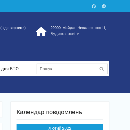
Facebook
Talegram
4(від.звернень)
29000, Майдан Незалежності 1,
Будинок освіти
Пошук:
 для ВПО
Календар повідомлень
Лютий 2022