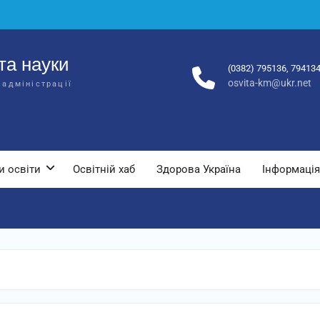
та науки
(0382) 795136, 79413
osvita-km@ukr.net
 адміністрації
и освіти
Освітній хаб
Здорова Україна
Інформація