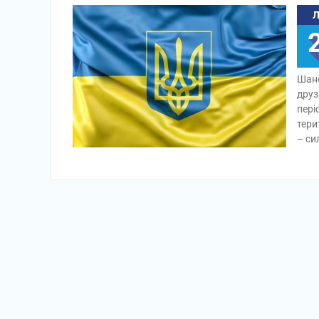
Шано
друз
пері
тери
– си