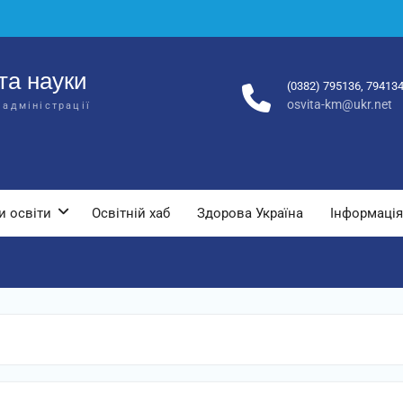
та науки
(0382) 795136, 79413
osvita-km@ukr.net
 адміністрації
и освіти
Освітній хаб
Здорова Україна
Інформація