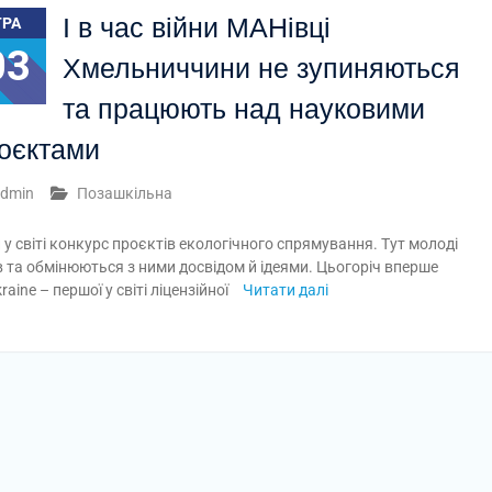
І в час війни МАНівці
ТРА
03
Хмельниччини не зупиняються
та працюють над науковими
оєктами
dmin
Позашкільна
у світі конкурс проєктів екологічного спрямування. Тут молоді
в та обмінюються з ними досвідом й ідеями. Цьогоріч вперше
ine – першої у світі ліцензійної
Читати далі