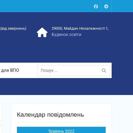
Facebook
Talegram
4(від.звернень)
29000, Майдан Незалежності 1,
Будинок освіти
Пошук:
 для ВПО
Календар повідомлень
Травень 2022