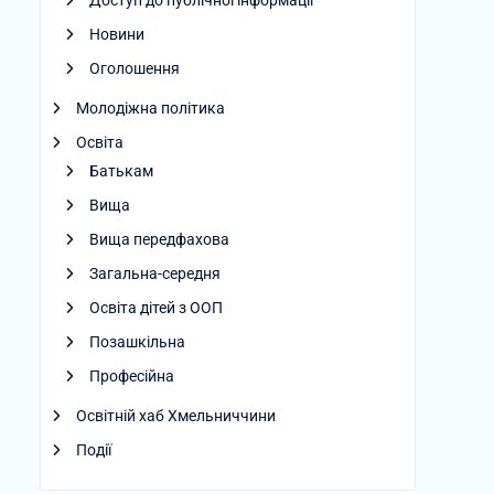
Доступ до публічної інформації
Новини
Оголошення
Молодіжна політика
Освіта
Батькам
Вища
Вища передфахова
Загальна-середня
Освіта дітей з ООП
Позашкільна
Професійна
Освітній хаб Хмельниччини
Події