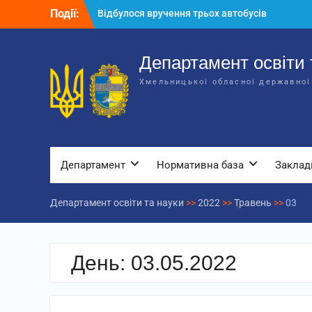
Перейти
Події:
Відбулося вручення трьох автобусів
до
для потреб закладів освіти
вмісту
Відбулося засідання колегії
Департаменту освіти та науки обласної
Департамент освіти 
державної адміністрації
Хмельницької обласної державної
Відбулась обласна нарада для
відповідальних за національно-
патріотичне виховання
Департамент
Нормативна база
Заклад
Департамент освіти та науки
>>
2022
>>
Травень
>>
03
День:
03.05.2022