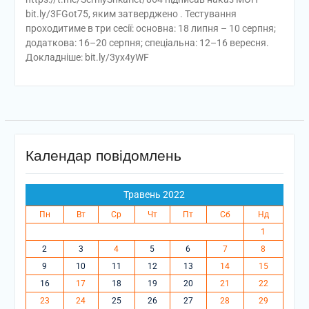
bit.ly/3FGot75, яким затверджено . Тестування
проходитиме в три сесії: основна: 18 липня – 10 серпня;
додаткова: 16–20 серпня; спеціальна: 12–16 вересня.
Докладніше: bit.ly/3yx4yWF
Календар повідомлень
Травень 2022
Пн
Вт
Ср
Чт
Пт
Сб
Нд
1
2
3
4
5
6
7
8
9
10
11
12
13
14
15
16
17
18
19
20
21
22
23
24
25
26
27
28
29