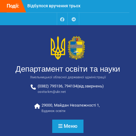
Перейти
Відбулося вручення трьох
Події:
до
автобусів для потреб
вмісту
закладів освіти
Відбулося засідання
Facebook
Talegram
колегії Департаменту
освіти та науки обласної
державної адміністрації
Відбулась обласна
нарада для
відповідальних за
Департамент освіти та науки
національно-патріотичне
виховання
Хмельницької обласної державної адміністрації
(0382) 795136, 794134(від.звернень)
osvita-km@ukr.net
29000, Майдан Незалежності 1,
Будинок освіти
Меню