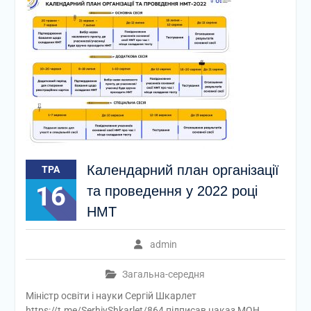
Календарний план організації
ТРА
16
та проведення у 2022 році
НМТ
admin
Загальна-середня
Міністр освіти і науки Сергій Шкарлет
https://t.me/SerhiyShkarlet/864 підписав наказ МОН