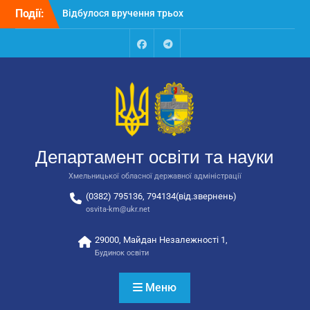
Перейти
Події:
Відбулося вручення трьох
до
автобусів для потреб
вмісту
закладів освіти
Відбулося засідання
Facebook
Talegram
колегії Департаменту
освіти та науки обласної
державної адміністрації
Відбулась обласна
нарада для
відповідальних за
Департамент освіти та науки
національно-патріотичне
виховання
Хмельницької обласної державної адміністрації
(0382) 795136, 794134(від.звернень)
osvita-km@ukr.net
29000, Майдан Незалежності 1,
Будинок освіти
Меню