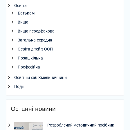
Освіта
Батькам
Вища
Вища передфахова
Загальна-середня
Освіта дітей з ООП
Позашкільна
Професійна
Освітній хаб Хмельниччини
Події
Останні новини
Розроблений методичний посібник