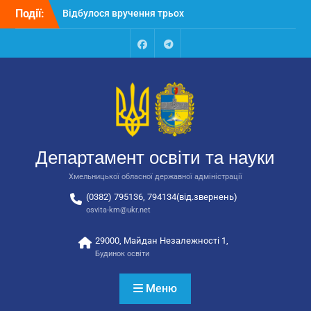
Перейти
Події:
Відбулося вручення трьох
до
автобусів для потреб
вмісту
закладів освіти
Відбулося засідання
Facebook
Talegram
колегії Департаменту
освіти та науки обласної
державної адміністрації
Відбулась обласна
нарада для
відповідальних за
Департамент освіти та науки
національно-патріотичне
виховання
Хмельницької обласної державної адміністрації
(0382) 795136, 794134(від.звернень)
osvita-km@ukr.net
29000, Майдан Незалежності 1,
Будинок освіти
Меню