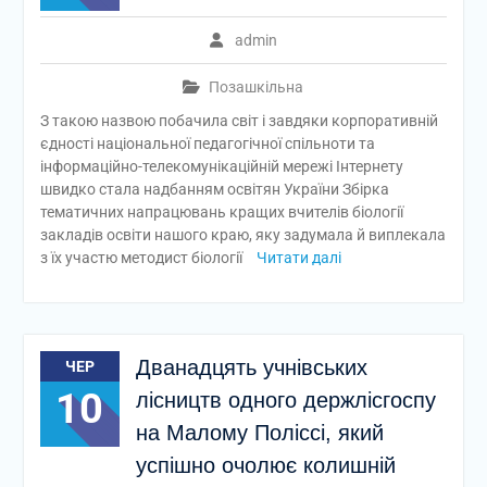
admin
Позашкільна
З такою назвою побачила світ і завдяки корпоративній
єдності національної педагогічної спільноти та
інформаційно-телекомунікаційній мережі Інтернету
швидко стала надбанням освітян України Збірка
тематичних напрацювань кращих вчителів біології
закладів освіти нашого краю, яку задумала й виплекала
з їх участю методист біології
Читати далі
Дванадцять учнівських
ЧЕР
10
лісництв одного держлісгоспу
на Малому Поліссі, який
успішно очолює колишній