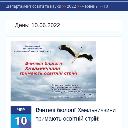
Департамент освіти та науки
>>
2022
>>
Червень
>>
10
День:
10.06.2022
Вчителі біології Хмельниччини
ЧЕР
10
тримають освітній стрій!