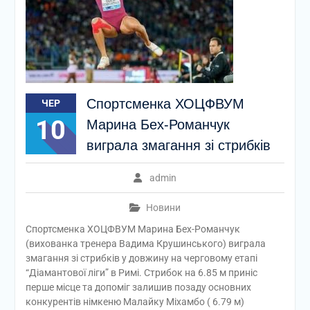
Спортсменка ХОЦФВУМ
ЧЕР
10
Марина Бех-Романчук
виграла змагання зі стрибків
admin
Новини
Спортсменка ХОЦФВУМ Марина Бех-Романчук
(вихованка тренера Вадима Крушинського) виграла
змагання зі стрибків у довжину на черговому етапі
“Діамантової ліги” в Римі. Стрибок на 6.85 м приніс
перше місце та допоміг залишив позаду основних
конкурентів німкеню Малайку Міхамбо ( 6.79 м)