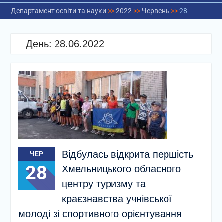
Департамент освіти та науки
>>
2022
>>
Червень
>>
28
День:
28.06.2022
Відбулась відкрита першість
ЧЕР
28
Хмельницького обласного
центру туризму та
краєзнавства учнівської
молоді зі спортивного орієнтування