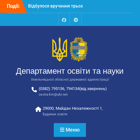
Перейти
Події:
Відбулося вручення трьох
до
автобусів для потреб
вмісту
закладів освіти
Відбулося засідання
Facebook
Talegram
колегії Департаменту
освіти та науки обласної
державної адміністрації
Відбулась обласна
нарада для
відповідальних за
Департамент освіти та науки
національно-патріотичне
виховання
Хмельницької обласної державної адміністрації
(0382) 795136, 794134(від.звернень)
osvita-km@ukr.net
29000, Майдан Незалежності 1,
Будинок освіти
Меню