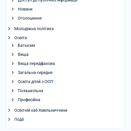
Доступ до публічної інформації
Новини
Оголошення
Молодіжна політика
Освіта
Батькам
Вища
Вища передфахова
Загальна-середня
Освіта дітей з ООП
Позашкільна
Професійна
Освітній хаб Хмельниччини
Події