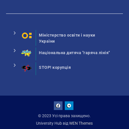
Міністерство освіти і науки
України
Національна дитяча "гаряча лінія"
STOP! корупція
Facebook
Talegram
© 2023 Усі права захищено.
University Hub від
WEN Themes