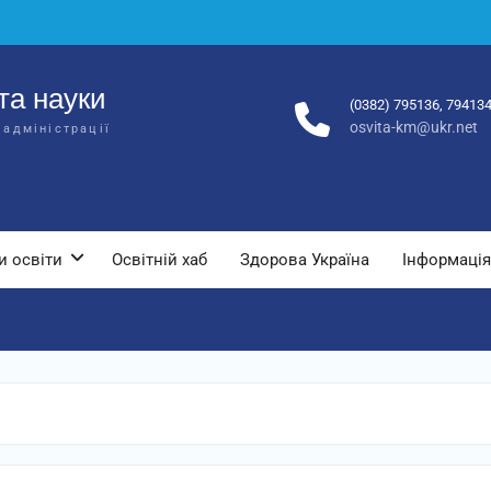
та науки
(0382) 795136, 79413
osvita-km@ukr.net
 адміністрації
и освіти
Освітній хаб
Здорова Україна
Інформація