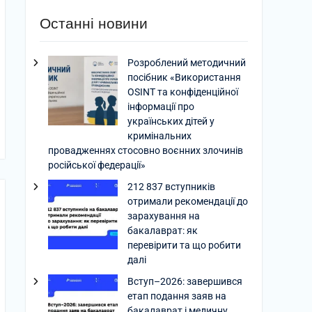
Останні новини
Розроблений методичний
посібник «Використання
OSINT та конфіденційної
інформації про
українських дітей у
кримінальних
провадженнях стосовно воєнних злочинів
російської федерації»
212 837 вступників
отримали рекомендації до
зарахування на
бакалаврат: як
перевірити та що робити
далі
Вступ–2026: завершився
етап подання заяв на
бакалаврат і медичну