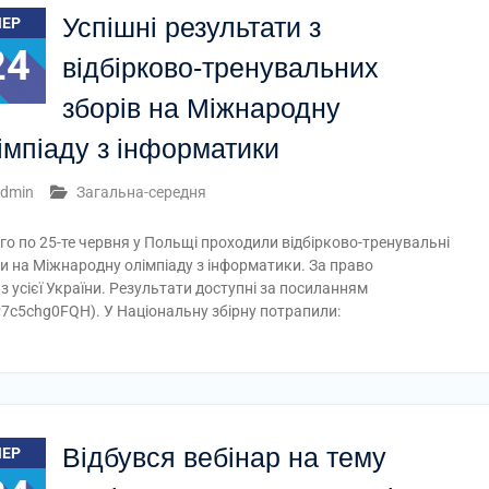
Успішні результати з
ЧЕР
24
відбірково-тренувальних
зборів на Міжнародну
імпіаду з інформатики
dmin
Загальна-середня
-го по 25-те червня у Польщі проходили відбірково-тренувальні
и на Міжнародну олімпіаду з інформатики. За право
 усієї України. Результати доступні за посиланням
P7c5chg0FQH). У Національну збірну потрапили:
Відбувся вебінар на тему
ЧЕР