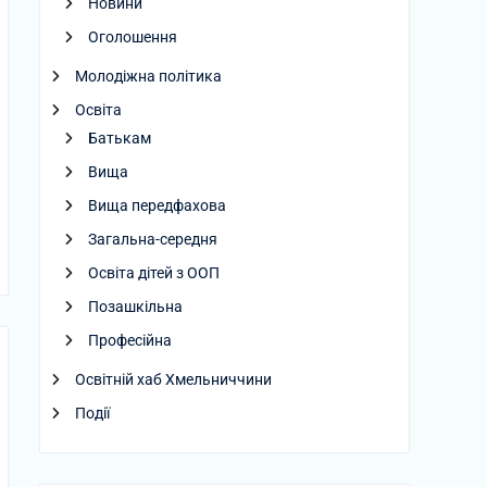
Новини
Оголошення
Молодіжна політика
Освіта
Батькам
Вища
Вища передфахова
Загальна-середня
Освіта дітей з ООП
Позашкільна
Професійна
Освітній хаб Хмельниччини
Події