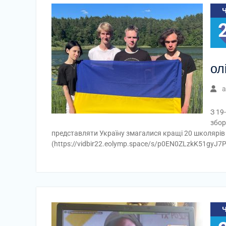
ол
a
З 19
збор
представляти Україну змагалися кращі 20 школярів з
(https://vidbir22.eolymp.space/s/p0EN0ZLzkK51gyJ7