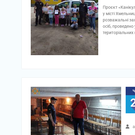
Проєкт «Канікул
у місті Хмельни
розважальні зах
осіб, проведено
територіальних
a