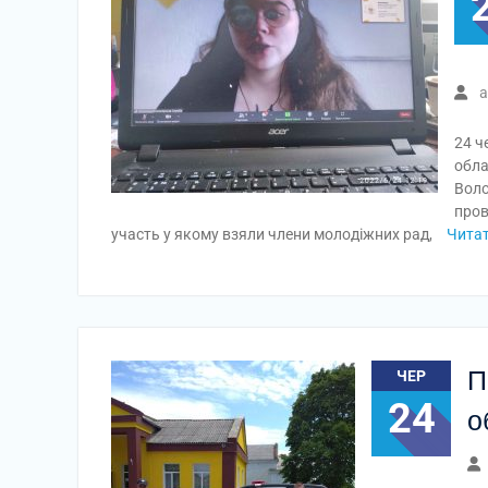
a
24 ч
обла
Воло
пров
участь у якому взяли члени молодіжних рад,
Читат
П
ЧЕР
24
о