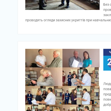
Без 
пров
закл
проводять огляди захисних укриттів при навчальни
Люди
пова
пред
повн
добр