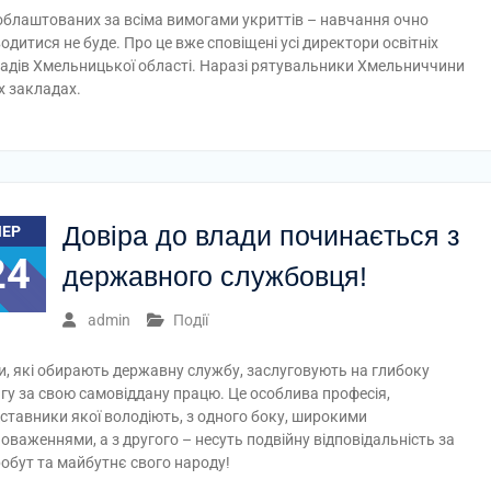
облаштованих за всіма вимогами укриттів – навчання очно
одитися не буде. Про це вже сповіщені усі директори освітніх
адів Хмельницької області. Наразі рятувальники Хмельниччини
х закладах.
Довіра до влади починається з
ЧЕР
24
державного службовця!
admin
Події
, які обирають державну службу, заслуговують на глибоку
гу за свою самовіддану працю. Це особлива професія,
ставники якої володіють, з одного боку, широкими
оваженнями, а з другого – несуть подвійну відповідальність за
обут та майбутнє свого народу!