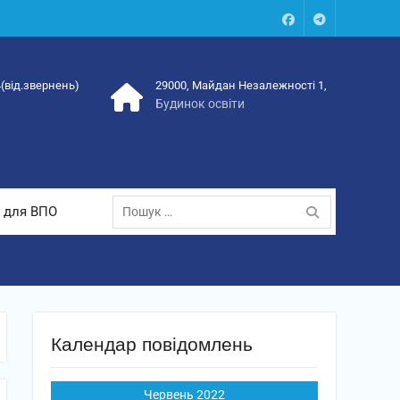
Facebook
Talegram
4(від.звернень)
29000, Майдан Незалежності 1,
Будинок освіти
Пошук:
 для ВПО
Календар повідомлень
Червень 2022