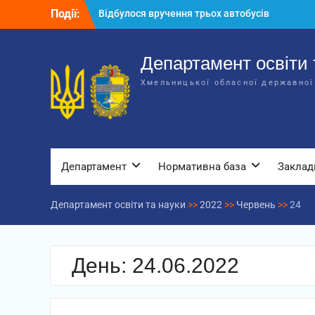
Перейти
Події:
Відбулося вручення трьох автобусів
до
для потреб закладів освіти
вмісту
Відбулося засідання колегії
Департаменту освіти та науки обласної
Департамент освіти 
державної адміністрації
Хмельницької обласної державної
Відбулась обласна нарада для
відповідальних за національно-
патріотичне виховання
Департамент
Нормативна база
Заклад
Департамент освіти та науки
>>
2022
>>
Червень
>>
24
День:
24.06.2022