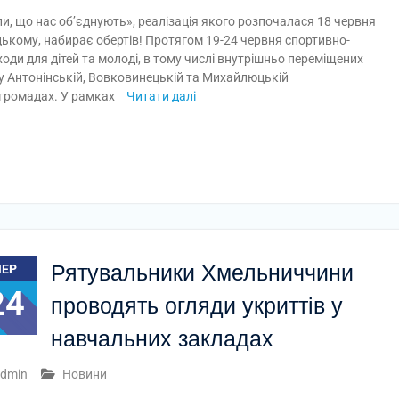
и, що нас об’єднують», реалізація якого розпочалася 18 червня
цькому, набирає обертів! Протягом 19-24 червня спортивно-
оди для дітей та молоді, в тому числі внутрішньо переміщених
 у Антонінській, Вовковинецькій та Михайлюцькій
 громадах. У рамках
Читати далі
Рятувальники Хмельниччини
ЧЕР
24
проводять огляди укриттів у
навчальних закладах
dmin
Новини