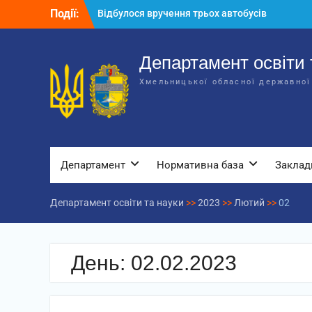
Перейти
Події:
Відбулося вручення трьох автобусів
до
для потреб закладів освіти
вмісту
Відбулося засідання колегії
Департаменту освіти та науки обласної
Департамент освіти 
державної адміністрації
Хмельницької обласної державної
Відбулась обласна нарада для
відповідальних за національно-
патріотичне виховання
Департамент
Нормативна база
Заклад
Департамент освіти та науки
>>
2023
>>
Лютий
>>
02
День:
02.02.2023