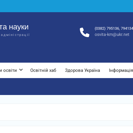
та науки
(0382) 795136, 79413
osvita-km@ukr.net
 адміністрації
и освіти
Освітній хаб
Здорова Україна
Інформація