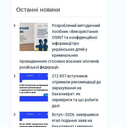
Останні новини
Розроблений методичний
посібник «Використання
OSINT та конфіденційної
інформації про
українських дітей у
кримінальних
провадженнях стосовно воєнних злочинів
російської федерації»
212 837 вступників
отримали рекомендації до
зарахування на
бакалаврат: як
перевірити та що робити
далі
Вступ–2026: завершився
етап подання заяв на
бакалаврат і медичну