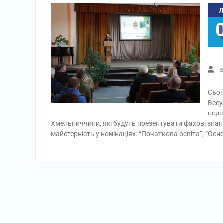
a
Сьог
Всеу
перш
Хмельниччини, які будуть презентувати фахові знання
майстерність у номінаціях: “Початкова освіта”, “Ос