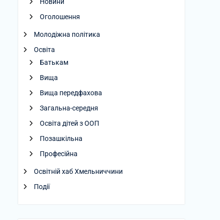
Новини
Оголошення
Молодіжна політика
Освіта
Батькам
Вища
Вища передфахова
Загальна-середня
Освіта дітей з ООП
Позашкільна
Професійна
Освітній хаб Хмельниччини
Події