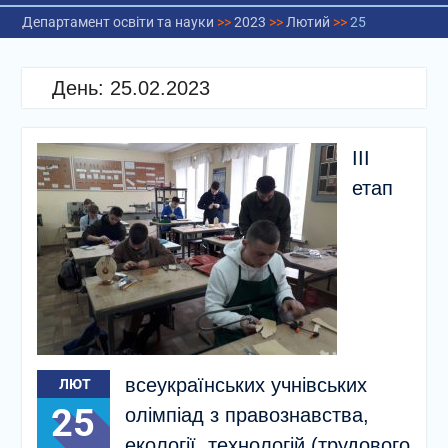
Департамент освіти та науки
>>
2023
>>
Лютий
>>
25
День:
25.02.2023
ІІІ
етап
всеукраїнських учнівських
ЛЮТ
25
олімпіад з правознавства,
екології, технологій (трудового