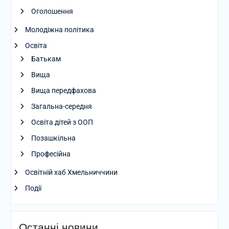
Оголошення
Молодіжна політика
Освіта
Батькам
Вища
Вища передфахова
Загальна-середня
Освіта дітей з ООП
Позашкільна
Професійна
Освітній хаб Хмельниччини
Події
Останні новини