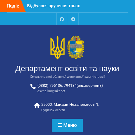
Перейти
Події:
Відбулося вручення трьох
до
автобусів для потреб
вмісту
закладів освіти
Відбулося засідання
Facebook
Talegram
колегії Департаменту
освіти та науки обласної
державної адміністрації
Відбулась обласна
нарада для
відповідальних за
Департамент освіти та науки
національно-патріотичне
виховання
Хмельницької обласної державної адміністрації
(0382) 795136, 794134(від.звернень)
osvita-km@ukr.net
29000, Майдан Незалежності 1,
Будинок освіти
Меню