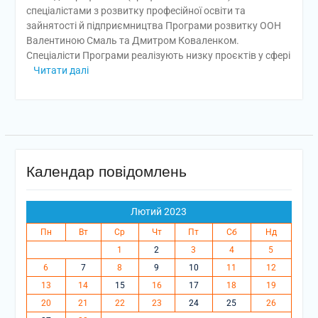
спеціалістами з розвитку професійної освіти та
зайнятості й підприємництва Програми розвитку ООН
Валентиною Смаль та Дмитром Коваленком.
Спеціалісти Програми реалізують низку проєктів у сфері
Читати далі
Календар повідомлень
Лютий 2023
Пн
Вт
Ср
Чт
Пт
Сб
Нд
1
2
3
4
5
6
7
8
9
10
11
12
13
14
15
16
17
18
19
20
21
22
23
24
25
26