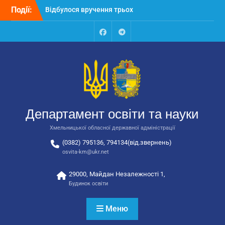
Перейти
Події:
Відбулося вручення трьох
до
автобусів для потреб
вмісту
закладів освіти
Відбулося засідання
Facebook
Talegram
колегії Департаменту
освіти та науки обласної
державної адміністрації
Відбулась обласна
нарада для
відповідальних за
Департамент освіти та науки
національно-патріотичне
виховання
Хмельницької обласної державної адміністрації
(0382) 795136, 794134(від.звернень)
osvita-km@ukr.net
29000, Майдан Незалежності 1,
Будинок освіти
Меню