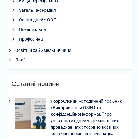
Вища передфахова
Загальна-середня
Освіта дітей з ООП
Позашкільна
Професійна
Освітній хаб Хмельниччини
Події
Останні новини
Розроблений методичний посібник
«Використання OSINT та
конфіденційної інформації про
українських дітей у кримінальних
провадженнях стосовно воєнних
злочинів російської федерації»