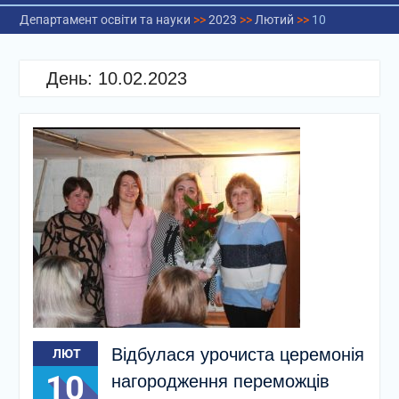
Департамент освіти та науки
>>
2023
>>
Лютий
>>
10
День:
10.02.2023
Відбулася урочиста церемонія
ЛЮТ
10
нагородження переможців