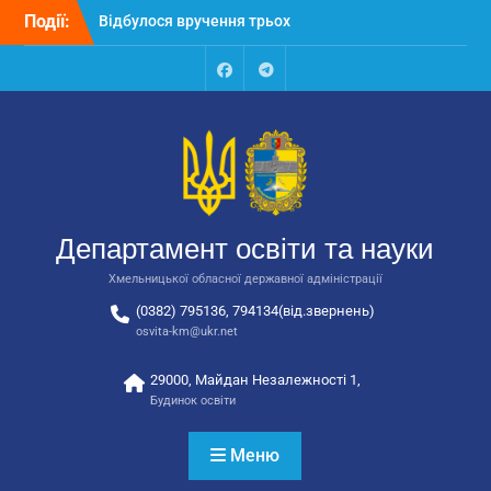
Перейти
автобусів для потреб
Події:
до
закладів освіти
вмісту
Відбулося засідання
колегії Департаменту
Facebook
Talegram
освіти та науки обласної
державної адміністрації
Відбулась обласна
нарада для
відповідальних за
національно-патріотичне
Департамент освіти та науки
виховання
Хмельницької обласної державної адміністрації
(0382) 795136, 794134(від.звернень)
osvita-km@ukr.net
29000, Майдан Незалежності 1,
Будинок освіти
Меню