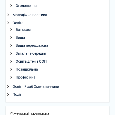
Оголошення
Молодіжна політика
Освіта
Батькам
Вища
Вища передфахова
Загальна-середня
Освіта дітей з ООП
Позашкільна
Професійна
Освітній хаб Хмельниччини
Події
Останні новини