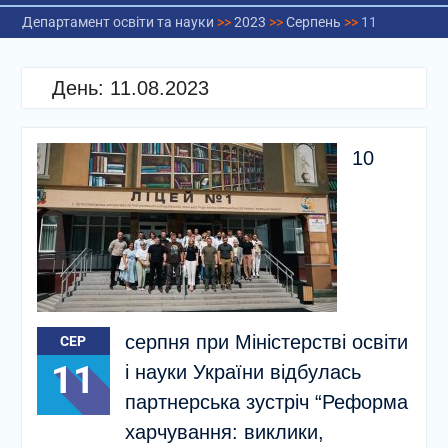
Департамент освіти та науки
>>
2023
>>
Серпень
>>
11
День:
11.08.2023
10
серпня при Міністерстві освіти
СЕР
11
і науки України відбулась
партнерська зустріч “Реформа
харчування: виклики,