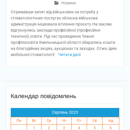
Новини
Отримавши запит від військових на потребу у
стоматологічних послугах обласна військова
адміністрація ініціювала втілення проєкту.На заклик
відгукнулись заклади професійної (професійно-
технічної) освіти. Під час проведення Тижня
профтехосвіти Хмельницької області збирались кошти
на благодійних акціях, аукціонах та заходах. Отже, ідею
мобільної стоматології
Читати далі
Календар повідомлень
Серпень 2023
Пн
Вт
Ср
Чт
Пт
Сб
Нд
1
2
3
4
5
6