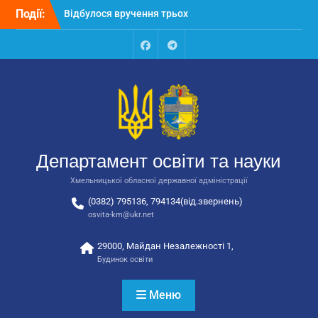
Перейти
Події:
Відбулося вручення трьох
до
автобусів для потреб
вмісту
закладів освіти
Відбулося засідання
Facebook
Talegram
колегії Департаменту
освіти та науки обласної
державної адміністрації
Відбулась обласна
нарада для
відповідальних за
Департамент освіти та науки
національно-патріотичне
виховання
Хмельницької обласної державної адміністрації
(0382) 795136, 794134(від.звернень)
osvita-km@ukr.net
29000, Майдан Незалежності 1,
Будинок освіти
Меню