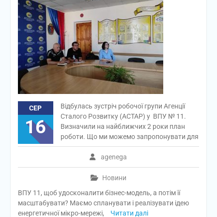
Відбулась зустріч робочої групи Агенції
СЕР
Сталого Розвитку (АСТАР) у ВПУ № 11.
16
Визначили на найближчих 2 роки план
роботи. Що ми можемо запропонувати для
agenega
Новини
ВПУ 11, щоб удосконалити бізнес-модель, а потім її
масштабувати? Маємо спланувати і реалізувати ідею
енергетичної мікро-мережі,
Читати далі