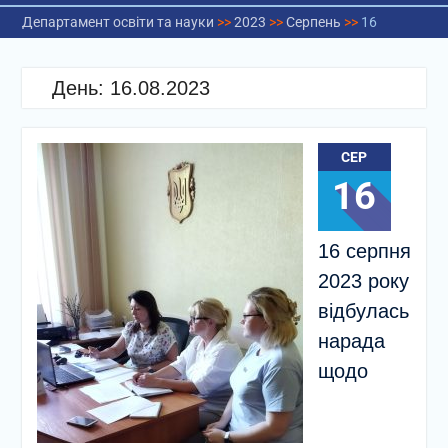
Департамент освіти та науки
>>
2023
>>
Серпень
>>
16
День:
16.08.2023
СЕР
16
16 серпня
2023 року
відбулась
нарада
щодо