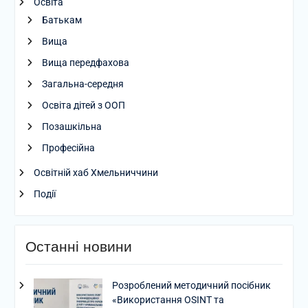
Освіта
Батькам
Вища
Вища передфахова
Загальна-середня
Освіта дітей з ООП
Позашкільна
Професійна
Освітній хаб Хмельниччини
Події
Останні новини
Розроблений методичний посібник
«Використання OSINT та