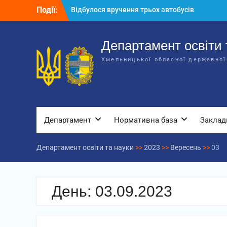
Перейти
Події:
Відбулося вручення трьох автобусів
до
для потреб закладів освіти
вмісту
Відбулося засідання колегії
Департаменту освіти та науки обласної
Департамент освіти 
державної адміністрації
Хмельницької обласної державної
Відбулась обласна нарада для
відповідальних за національно-
патріотичне виховання
Департамент
Нормативна база
Заклад
Департамент освіти та науки
>>
2023
>>
Вересень
>>
03
День:
03.09.2023