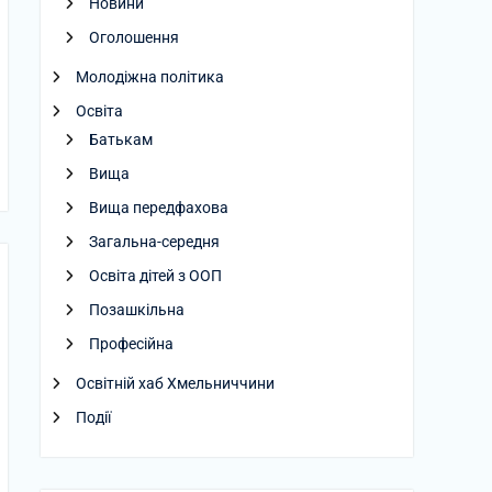
Новини
Оголошення
Молодіжна політика
Освіта
Батькам
Вища
Вища передфахова
Загальна-середня
Освіта дітей з ООП
Позашкільна
Професійна
Освітній хаб Хмельниччини
Події