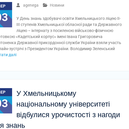
agenega
Новини
ВЕР
03
У День знань здобувачі освіти Хмельницького ліцею ІІ-
ІІІ ступенів Хмельницької обласної ради та Державного
ліцею – інтернату з посиленою військово-фізичною
отовкою «Кадетський корпус» імені Івана Григоровича
тоненка Державної прикордонної служби України взяли участь
лайн-зустрічі з Президентом України. Володимир Зеленський
тати далі
У Хмельницькому
ВЕР
03
національному університеті
відбулися урочистості з нагоди
я знань