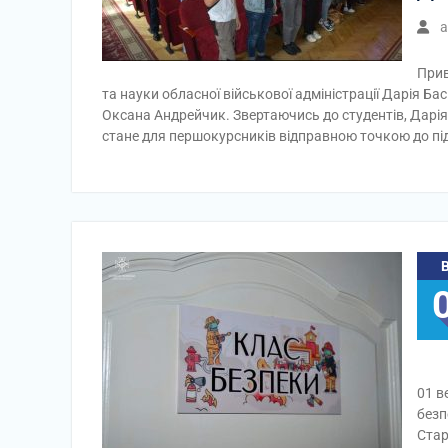
a
Прив
та науки обласної військової адміністрації Дарія Ба
Оксана Андрейчик. Звертаючись до студентів, Дарія 
стане для першокурсників відправною точкою до п
01 в
безп
Стар