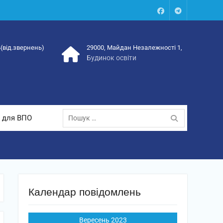
Facebook
Talegram
4(від.звернень)
29000, Майдан Незалежності 1,
Будинок освіти
Пошук:
 для ВПО
Календар повідомлень
Вересень 2023