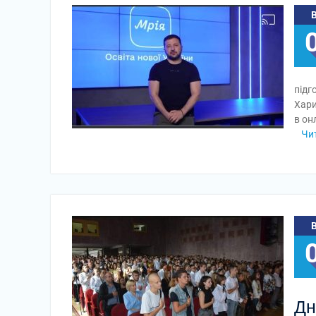
підг
Хари
в он
Чи
Дн