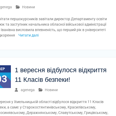
genega
Новини
ітати першокурсників завітали директор Департаменту освіти
сюк та заступник начальника обласної військової адміністрації
Іванівна висловила впевненість, що перший рік в університеті
ідкорення
Читати далі
1 вересня відбулося відкриття
ВЕР
03
11 Класів безпеки!
agenega
Новини
ересня у Хмельницькій області відбулося відкриття 11 Класів
еки, а саме: у Старокостянтинівському, Красилівському,
осинявському, Деражнянському, Славутському, Грицівському,