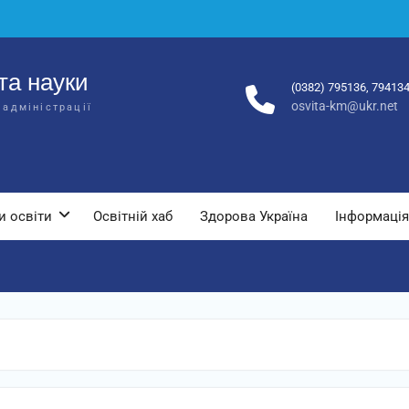
та науки
(0382) 795136, 79413
osvita-km@ukr.net
 адміністрації
и освіти
Освітній хаб
Здорова Україна
Інформація