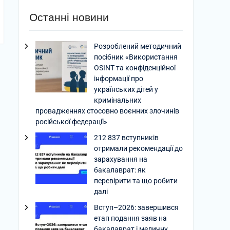
Останні новини
Розроблений методичний
посібник «Використання
OSINT та конфіденційної
інформації про
українських дітей у
кримінальних
провадженнях стосовно воєнних злочинів
російської федерації»
212 837 вступників
отримали рекомендації до
зарахування на
бакалаврат: як
перевірити та що робити
далі
Вступ–2026: завершився
етап подання заяв на
бакалаврат і медичну