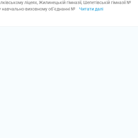
лківському ліцеях, Жилинецькій гімназії, Шепетівській гімназії №
а у навчально-виховному об’єднанні №
Читати далі