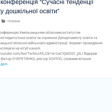
конференція “Сучасні тенденції
у дошкільної освіти”
Новини
онференцію Хмельницьким обласним інститутом
ої педагогічної освіти за сприяння Департаменту освіти та
ицької обласної військової адміністрації. Формат проведення:
нсляцією на ютуб каналі.
youtube.com/live/Tw5mJAftJ2k?si=UuCYjsGD31_j0l_I Відкрив
 Віктор ОЧЕРЕТЯНКО, ректор ХОІППО, словами вітання
 далі