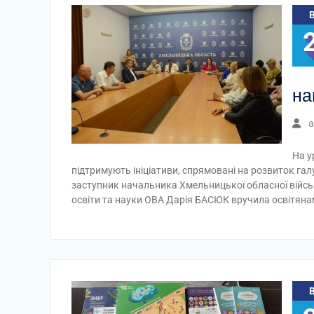
на
a
На у
підтримують ініціативи, спрямовані на розвиток галу
заступник начальника Хмельницької обласної війсь
освіти та науки ОВА Дарія БАСЮК вручила освітяна