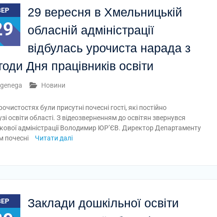
29 вересня в Хмельницькій
ВЕР
29
обласній адміністрації
відбулась урочиста нарада з
годи Дня працівників освіти
genega
Новини
рочистостях були присутні почесні гості, які постійно
зі освіти області. З відеозверненням до освітян звернувся
кової адміністрації Володимир ЮР’ЄВ. Директор Департаменту
м почесні
Читати далі
Заклади дошкільної освіти
ВЕР