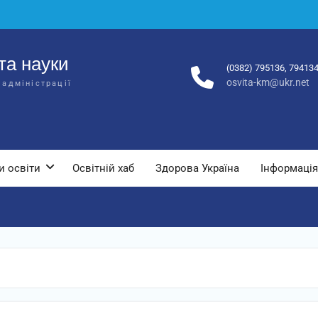
та науки
(0382) 795136, 79413
osvita-km@ukr.net
 адміністрації
и освіти
Освітній хаб
Здорова Україна
Інформація