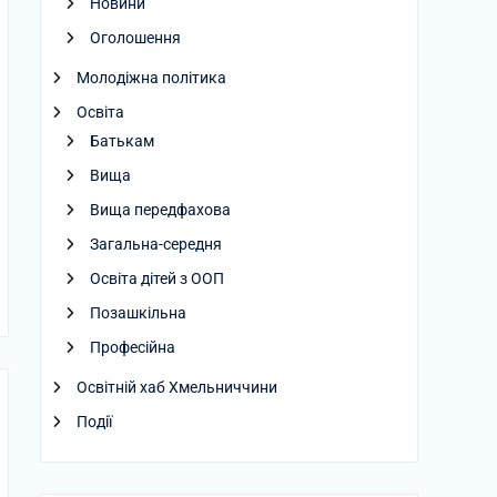
Новини
Оголошення
Молодіжна політика
Освіта
Батькам
Вища
Вища передфахова
Загальна-середня
Освіта дітей з ООП
Позашкільна
Професійна
Освітній хаб Хмельниччини
Події