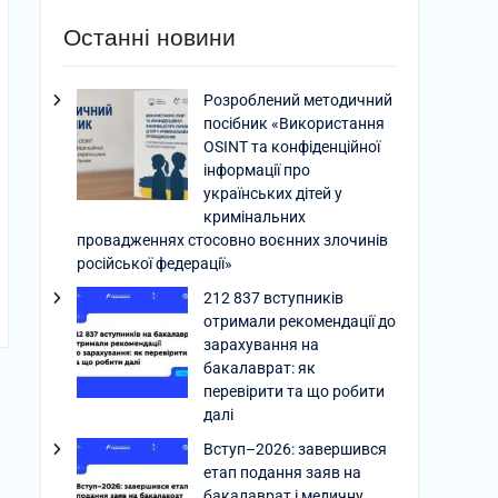
Останні новини
Розроблений методичний
посібник «Використання
OSINT та конфіденційної
інформації про
українських дітей у
кримінальних
провадженнях стосовно воєнних злочинів
російської федерації»
212 837 вступників
отримали рекомендації до
зарахування на
бакалаврат: як
перевірити та що робити
далі
Вступ–2026: завершився
етап подання заяв на
бакалаврат і медичну