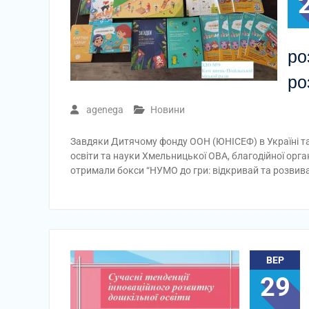
ро
ро
agenega
Новини
Завдяки Дитячому фонду ООН (ЮНІСЕФ) в Україні та 
освіти та науки Хмельницької ОВА, благодійної орга
отримали бокси “НУМО до гри: відкривай та розвив
ВЕР
29