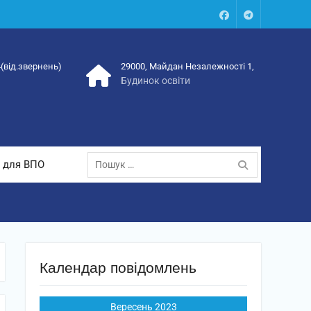
Facebook
Talegram
4(від.звернень)
29000, Майдан Незалежності 1,
Будинок освіти
Пошук:
 для ВПО
Календар повідомлень
Вересень 2023