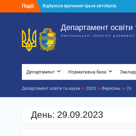
Перейти
Події:
Відбулося вручення трьох автобусів
до
для потреб закладів освіти
вмісту
Відбулося засідання колегії
Департаменту освіти та науки обласної
Департамент освіти 
державної адміністрації
Хмельницької обласної державної
Відбулась обласна нарада для
відповідальних за національно-
патріотичне виховання
Департамент
Нормативна база
Заклад
Департамент освіти та науки
>>
2023
>>
Вересень
>>
29
День:
29.09.2023