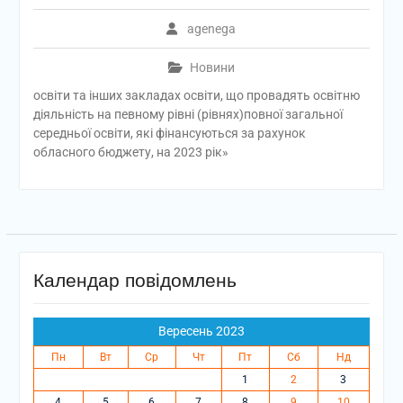
agenega
Новини
освіти та інших закладах освіти, що провадять освітню
діяльність на певному рівні (рівнях)повної загальної
середньої освіти, які фінансуються за рахунок
обласного бюджету, на 2023 рік»
Календар повідомлень
Вересень 2023
Пн
Вт
Ср
Чт
Пт
Сб
Нд
1
2
3
4
5
6
7
8
9
10