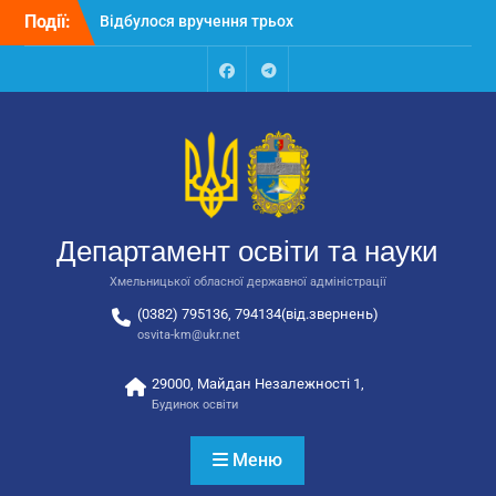
Перейти
Події:
Відбулося вручення трьох
до
автобусів для потреб
вмісту
закладів освіти
Відбулося засідання
Facebook
Talegram
колегії Департаменту
освіти та науки обласної
державної адміністрації
Відбулась обласна
нарада для
відповідальних за
Департамент освіти та науки
національно-патріотичне
виховання
Хмельницької обласної державної адміністрації
(0382) 795136, 794134(від.звернень)
osvita-km@ukr.net
29000, Майдан Незалежності 1,
Будинок освіти
Меню