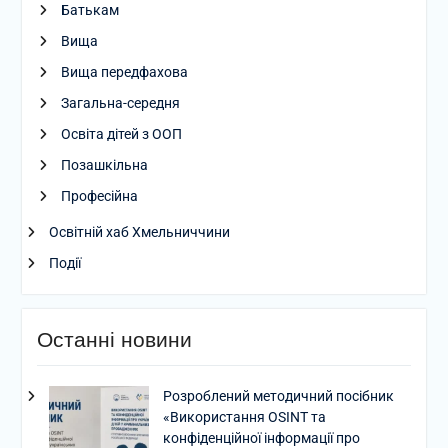
Батькам
Вища
Вища передфахова
Загальна-середня
Освіта дітей з ООП
Позашкільна
Професійна
Освітній хаб Хмельниччини
Події
Останні новини
Розроблений методичний посібник
«Використання OSINT та
конфіденційної інформації про