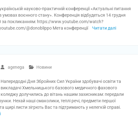
українській науково-практичній конференції «Актуальні питання
в умовах воєнного стану». Конференція відбудеться 14 грудня
0 за покликанням: https://www.youtube.com/watch?
.youtube.com/@donoblippo Мета конференції
Читати далі
agenega
Новини
Напередодні Дня Збройних Сил України здобувачі освіти та
викладачі Хмельницького базового медичного фахового
коледжу долучились до вітань нашим захисникам: передали
унки. Нехай наші смаколики, теплі речі, предмети першої
 та щирі листи зігрють Вас та підтримають у нелегкій справі.
і