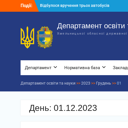
Перейти
Події:
Відбулося вручення трьох автобусів
до
для потреб закладів освіти
вмісту
Відбулося засідання колегії
Департаменту освіти та науки обласної
Департамент освіти 
державної адміністрації
Хмельницької обласної державної
Відбулась обласна нарада для
відповідальних за національно-
патріотичне виховання
Департамент
Нормативна база
Заклад
Департамент освіти та науки
>>
2023
>>
Грудень
>>
01
День:
01.12.2023