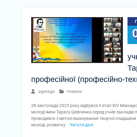
уч
Та
професійної (професійно-техн
agenega
Новини
28 листопада 2023 року відбувся ІІ етап ХІV Міжнар
молоді імені Тараса Шевченка серед учнів закладів п
проводився з метою вшанування творчої спадщини 
молоді, розвитку
Читати далі