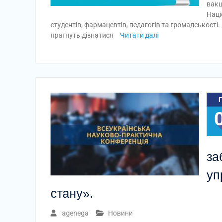
вакц
Наці
студентів, фармацевтів, педагогів та громадськості. 
прагнуть дізнатися
Читати далі
за
уп
стану».
agenega
Новини