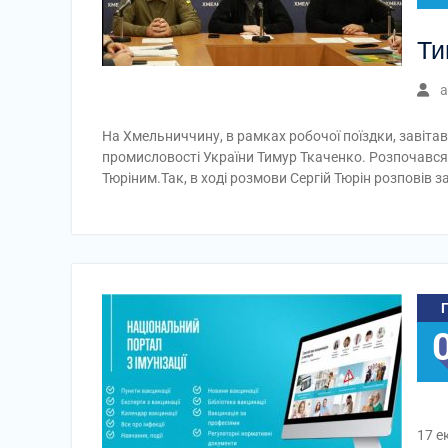
Ти
a
На Хмельниччину, в рамках робочої поїздки, завітав
промисловості України Тимур Ткаченко. Розпочався 
Тюріним.Так, в ході розмови Cергій Тюрін розповів 
17 е