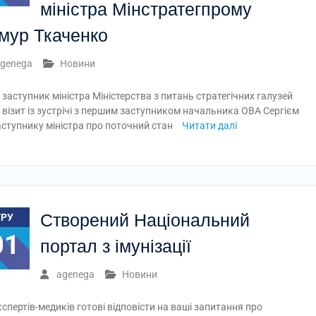
міністра Мінстратегпрому
мур Ткаченко
genega
Новини
 заступник міністра Міністерства з питань стратегічних галузей
візит із зустрічі з першим заступником начальника ОВА Сергієм
заступнику міністра про поточний стан
Читати далі
Створений Національний
ГРУ
01
портал з імунізації
agenega
Новини
кспертів-медиків готові відповісти на ваші запитання про