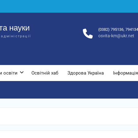
та науки
(0382) 795136, 79413
osvita-km@ukr.net
 адміністрації
и освіти
Освітній хаб
Здорова Україна
Інформація