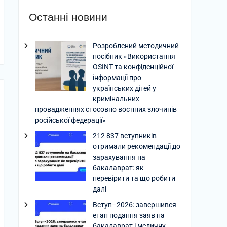
Останні новини
Розроблений методичний
посібник «Використання
OSINT та конфіденційної
інформації про
українських дітей у
кримінальних
провадженнях стосовно воєнних злочинів
російської федерації»
212 837 вступників
отримали рекомендації до
зарахування на
бакалаврат: як
перевірити та що робити
далі
Вступ–2026: завершився
етап подання заяв на
бакалаврат і медичну