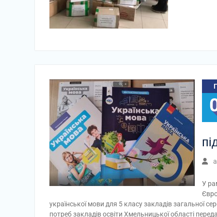
пі
a
У ра
Євро
української мови для 5 класу закладів загальної с
потреб закладів освіти Хмельницької області перед