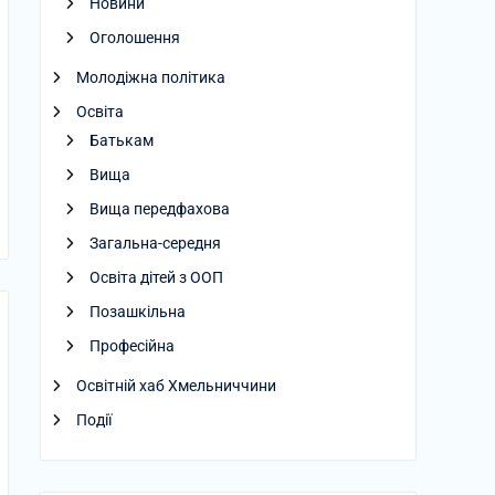
Новини
Оголошення
Молодіжна політика
Освіта
Батькам
Вища
Вища передфахова
Загальна-середня
Освіта дітей з ООП
Позашкільна
Професійна
Освітній хаб Хмельниччини
Події