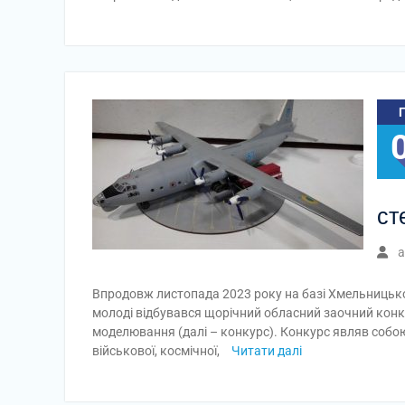
ст
a
Впродовж листопада 2023 року на базі Хмельницьког
молоді відбувався щорічний обласний заочний конку
моделювання (далі – конкурс). Конкурс являв собою 
військової, космічної,
Читати далі