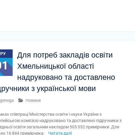
Для потреб закладів освіти
ГРУ
01
Хмельницької області
надруковано та доставлено
дручники з української мови
genega
Новини
мках співпраці Міністерства освіти і науки України з
пейською комісією надруковано та доставлено підручники з
ередньої освіти загальним накладом 505 032 примірники. Для
ано 16 844 примірника:
Читати далі