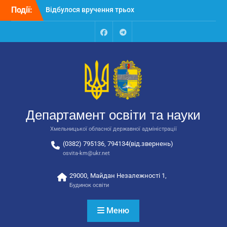
Перейти
Події:
Відбулося вручення трьох
до
автобусів для потреб
вмісту
закладів освіти
Відбулося засідання
Facebook
Talegram
колегії Департаменту
освіти та науки обласної
державної адміністрації
Відбулась обласна
нарада для
відповідальних за
Департамент освіти та науки
національно-патріотичне
виховання
Хмельницької обласної державної адміністрації
(0382) 795136, 794134(від.звернень)
osvita-km@ukr.net
29000, Майдан Незалежності 1,
Будинок освіти
Меню