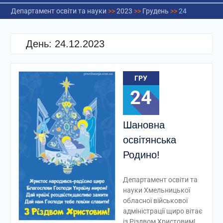
Департамент освіти та науки
>>
2023
>>
Грудень
>>
24
День:
24.12.2023
ГРУ
24
Шановна
освітянська
Родино!
Департамент освіти та
науки Хмельницької
обласної військової
адміністрації щиро вітає
із Різдвом Христовим!