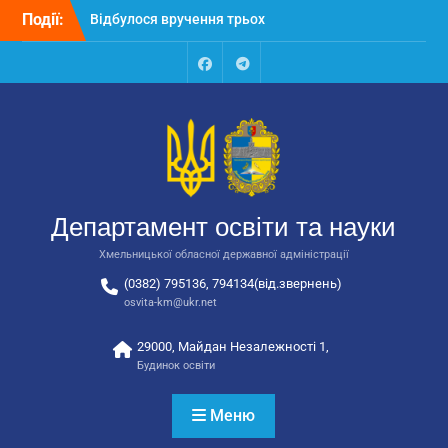
Перейти
Події:
Відбулося вручення трьох
до
автобусів для потреб
вмісту
закладів освіти
Відбулося засідання
Facebook
Talegram
колегії Департаменту
освіти та науки обласної
державної адміністрації
Відбулась обласна
нарада для
відповідальних за
Департамент освіти та науки
національно-патріотичне
виховання
Хмельницької обласної державної адміністрації
(0382) 795136, 794134(від.звернень)
osvita-km@ukr.net
29000, Майдан Незалежності 1,
Будинок освіти
Меню