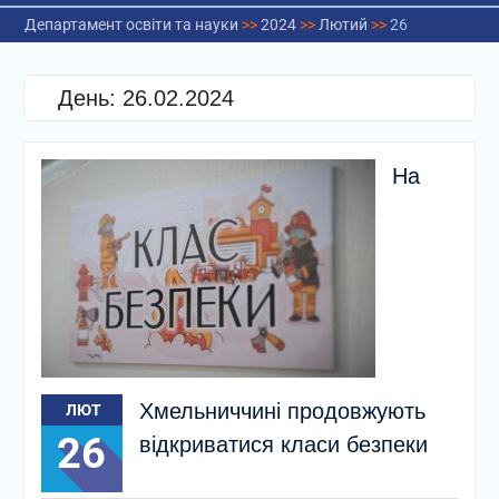
Департамент освіти та науки
>>
2024
>>
Лютий
>>
26
День:
26.02.2024
На
Хмельниччині продовжують
ЛЮТ
26
відкриватися класи безпеки