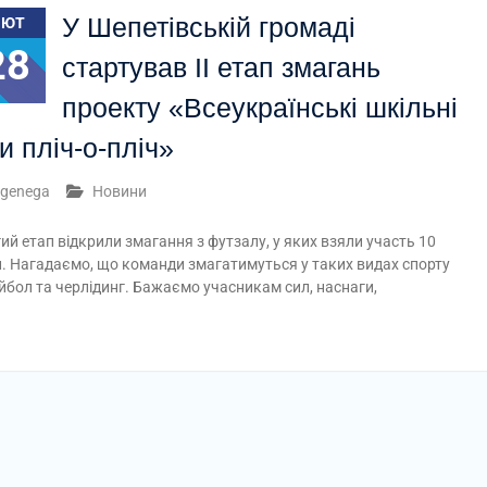
У Шепетівській громаді
ЛЮТ
28
стартував IІ етап змагань
проекту «Всеукраїнські шкільні
ги пліч-о-пліч»
genega
Новини
ий етап відкрили змагання з футзалу, у яких взяли участь 10
и. Нагадаємо, що команди змагатимуться у таких видах спорту
ейбол та черлідинг. Бажаємо учасникам сил, наснаги,