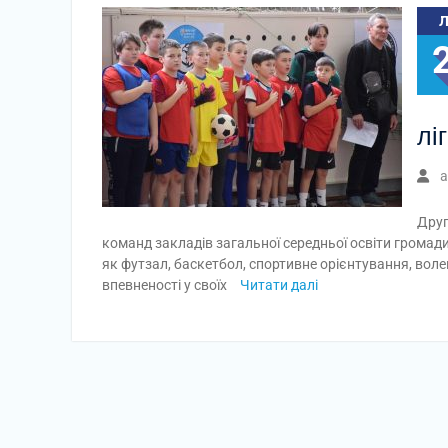
лі
a
Друг
команд закладів загальної середньої освіти громад
як футзал, баскетбол, спортивне орієнтування, вол
впевненості у своїх
Читати далі