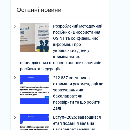
Останні новини
Розроблений методичний
посібник «Використання
OSINT та конфіденційної
інформації про
українських дітей у
кримінальних
провадженнях стосовно воєнних злочинів
російської федерації»
212 837 вступників
отримали рекомендації до
зарахування на
бакалаврат: як
перевірити та що робити
далі
Вступ–2026: завершився
етап подання заяв на
бакалаврат і медичну