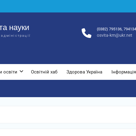
та науки
(0382) 795136, 79413
osvita-km@ukr.net
 адміністрації
и освіти
Освітній хаб
Здорова Україна
Інформація