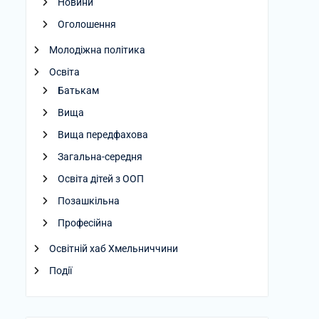
Новини
Оголошення
Молодіжна політика
Освіта
Батькам
Вища
Вища передфахова
Загальна-середня
Освіта дітей з ООП
Позашкільна
Професійна
Освітній хаб Хмельниччини
Події