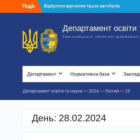
Перейти
Події:
Відбулося вручення трьох автобусів
до
для потреб закладів освіти
вмісту
Відбулося засідання колегії
Департаменту освіти та науки обласної
Департамент освіти 
державної адміністрації
Хмельницької обласної державної
Відбулась обласна нарада для
відповідальних за національно-
патріотичне виховання
Департамент
Нормативна база
Заклад
Департамент освіти та науки
>>
2024
>>
Лютий
>>
28
День:
28.02.2024