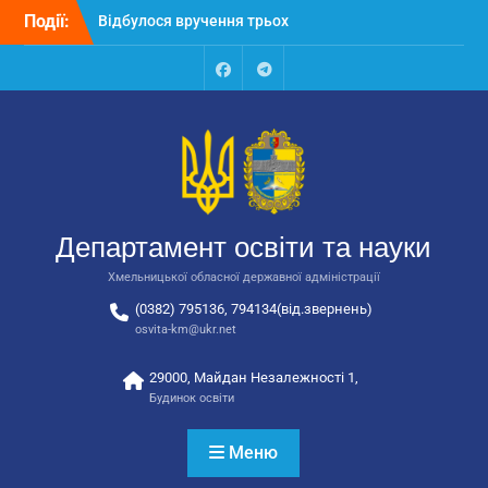
Перейти
Події:
Відбулося вручення трьох
до
автобусів для потреб
вмісту
закладів освіти
Відбулося засідання
Facebook
Talegram
колегії Департаменту
освіти та науки обласної
державної адміністрації
Відбулась обласна
нарада для
відповідальних за
Департамент освіти та науки
національно-патріотичне
виховання
Хмельницької обласної державної адміністрації
(0382) 795136, 794134(від.звернень)
osvita-km@ukr.net
29000, Майдан Незалежності 1,
Будинок освіти
Меню