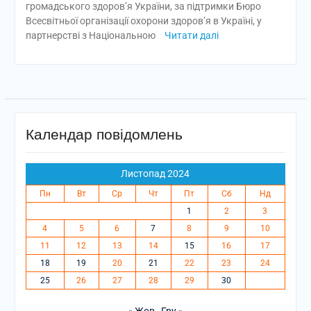
громадського здоров’я України, за підтримки Бюро
Всесвітньої організації охорони здоров’я в Україні, у
партнерстві з Національною
Читати далі
Календар повідомлень
Листопад 2024
Пн
Вт
Ср
Чт
Пт
Сб
Нд
1
2
3
4
5
6
7
8
9
10
11
12
13
14
15
16
17
18
19
20
21
22
23
24
25
26
27
28
29
30