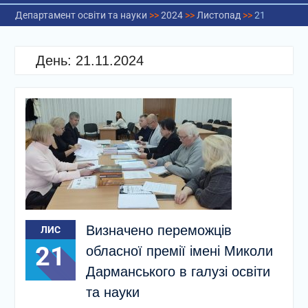
Департамент освіти та науки
>>
2024
>>
Листопад
>>
21
День:
21.11.2024
Визначено переможців
ЛИС
21
обласної премії імені Миколи
Дарманського в галузі освіти
та науки