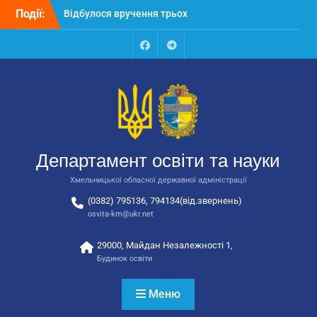
Перейти
Події:
Відбулося вручення трьох
до
автобусів для потреб
вмісту
закладів освіти
Відбулося засідання
Facebook
Talegram
колегії Департаменту
освіти та науки обласної
державної адміністрації
Відбулась обласна
нарада для
відповідальних за
Департамент освіти та науки
національно-патріотичне
виховання
Хмельницької обласної державної адміністрації
(0382) 795136, 794134(від.звернень)
osvita-km@ukr.net
29000, Майдан Незалежності 1,
Будинок освіти
Меню