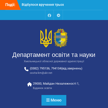
Відбулося вручення трьох
Перейти
Події:
автобусів для потреб
до
закладів освіти
вмісту
Відбулося засідання
Facebook
Talegram
колегії Департаменту
освіти та науки обласної
державної адміністрації
Відбулась обласна
нарада для
відповідальних за
національно-патріотичне
Департамент освіти та науки
виховання
Хмельницької обласної державної адміністрації
(0382) 795136, 794134(від.звернень)
osvita-km@ukr.net
29000, Майдан Незалежності 1,
Будинок освіти
Меню